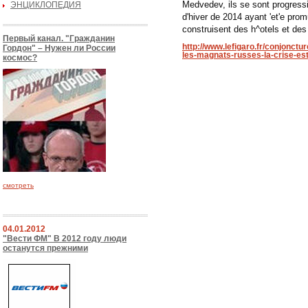
Medvedev, ils se sont progres
ЭНЦИКЛОПЕДИЯ
d'hiver de 2014 ayant 'et'e prom
construisent des h^otels et des
Первый канал. "Гражданин
http://www.lefigaro.fr/conjonc
Гордон" – Нужен ли России
les-magnats-russes-la-crise-est
космос?
смотреть
04.01.2012
"Вести ФМ" В 2012 году люди
останутся прежними