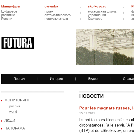
Минцифры
caramba
skolkovo.ru
Р
Цифровое
проект
московская школа
ф
развитие
автоматического
управления
и
России
переключателя
Сколково
э
Портал
|
История
|
Видео
|
Статьи
НОВОСТИ
МОНИТОРИНГ
россия
Pour les magnats russes, la
world
15.02.2011
Ils ont toujours fr'equent'e les a
ЛЮДИ
circonstances, `a le servir. `A
ПАНОРАМА
(BTP) et de «Skolkovo», un proj