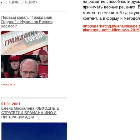
на развитие способности дум
ЭНЦИКЛОПЕДИЯ
принимать верные решения. В
момент времени тебе доступн
Первый канал. "Гражданин
контент, а в форму и методол
Гордон" – Нужен ли России
космос?
http://marketing.by/analitika/b
planiruyut-uchit-klientov-v-2019
смотреть
01.01.2001
Елена Москалева. ОБХОДНЫЕ
СТРАТЕГИИ БРАЙАНА ИНО И
ПИТЕРА ШМИДТА