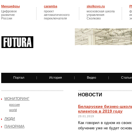
Минцифры
caramba
skolkovo.ru
Р
Цифровое
проект
московская школа
ф
развитие
автоматического
управления
и
России
переключателя
Сколково
э
Портал
|
История
|
Видео
|
Статьи
НОВОСТИ
МОНИТОРИНГ
россия
Беларуские бизнес-школы
world
клиентов в 2019 году
29.01.2019
ЛЮДИ
Как говорил в одном из свои
ПАНОРАМА
обучение уже не будет основ