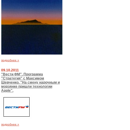
подробнее »
09.10.2011
"Вести ФМ". Программа
"Стратегия" с Максимом
Шевченко. "На смену нарочным и
морзянке пришли технологии
Apple".
подробнее »