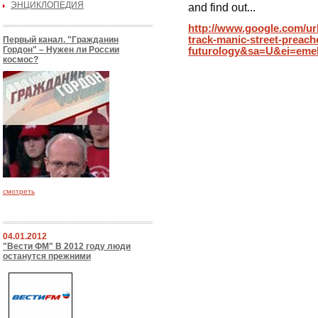
ЭНЦИКЛОПЕДИЯ
and find out...
http://www.google.com/ur
track-manic-street-preache
Первый канал. "Гражданин
Гордон" – Нужен ли России
futurology&sa=U&ei=
космос?
смотреть
04.01.2012
"Вести ФМ" В 2012 году люди
останутся прежними