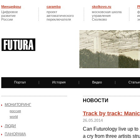
Минцифры
caramba
skolkovo.ru
Р
Цифровое
проект
московская школа
ф
развитие
автоматического
управления
и
России
переключателя
Сколково
э
Портал
|
История
|
Видео
|
Статьи
НОВОСТИ
МОНИТОРИНГ
россия
Track by track: Mani
world
26.05.2014
ЛЮДИ
Can Futurology live up to 
ПАНОРАМА
a cry from three artists s