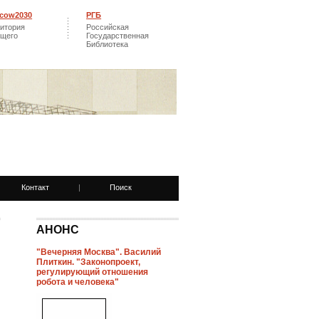
cow2030
РГБ
итория
Российская
ущего
Государственная
Библиотека
Контакт
|
Поиск
АНОНС
"Вечерняя Москва". Василий
Плиткин. "Законопроект,
регулирующий отношения
робота и человека"