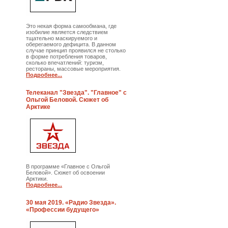
Это некая форма самообмана, где
изобилие является следствием
тщательно маскируемого и
оберегаемого дефицита. В данном
случае принцип проявился не столько
в форме потребления товаров,
сколько впечатлений: туризм,
рестораны, массовые мероприятия.
Подробнее...
Телеканал "Звезда". "Главное" с
Ольгой Беловой. Сюжет об
Арктике
В программе «Главное с Ольгой
Беловой». Сюжет об освоении
Арктики.
Подробнее...
30 мая 2019. «Радио Звезда».
«Профессии будущего»