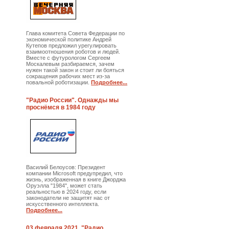
Глава комитета Совета Федерации по
экономической политике Андрей
Кутепов предложил урегулировать
взаимоотношения роботов и людей.
Вместе с футурологом Сергеем
Москалевым разбираемся, зачем
нужен такой закон и стоит ли бояться
сокращения рабочих мест из-за
повальной роботизации.
Подробнее...
"Радио России". Однажды мы
проснёмся в 1984 году
Василий Белоусов: Президент
компании Microsoft предупредил, что
жизнь, изображенная в книге Джорджа
Оруэлла "1984", может стать
реальностью в 2024 году, если
законодатели не защитят нас от
искусственного интеллекта.
Подробнее...
03 февраля 2021. "Радио