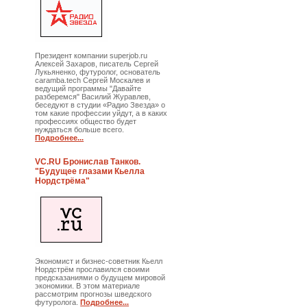
Президент компании superjob.ru
Алексей Захаров, писатель Сергей
Лукьяненко, футуролог, основатель
caramba.tech Сергей Москалев и
ведущий программы "Давайте
разберемся" Василий Журавлев,
беседуют в студии «Радио Звезда» о
том какие профессии уйдут, а в каких
профессиях общество будет
нуждаться больше всего.
Подробнее...
VC.RU Бронислав Танков.
"Будущее глазами Кьелла
Нордстрёма"
Экономист и бизнес-советник Кьелл
Нордстрём прославился своими
предсказаниями о будущем мировой
экономики. В этом материале
рассмотрим прогнозы шведского
футуролога.
Подробнее...