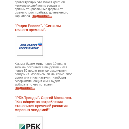
протестующих это может длиться
несколько дней или месяцев и
принимать различные формы от
смены строя, грабежа, до невинного
карнавала.
Подробнее...
"Радио России". "Сигналы
точного времени".
Как мы будем жить через 10 после
того как закончится пандемия и лет
через 50 после того как закончится
пандемия. Извлечем ли мы какие-либо
уроки или у нас наступит наоборот
гиперкомпенсация и мы будем
добирать то что потеряли.
Подробнее...
"РБК.Тренды". Сергей Москалев.
"Как общество потребления
становится причиной развития
мировых эпидемий"