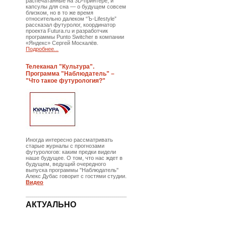
распечатанные на 3D-принтере, и
капсулы для сна — о будущем совсем
близком, но в то же время
относительно далеком “Ъ-Lifestyle”
рассказал футуролог, координатор
проекта Futura.ru и разработчик
программы Punto Switcher в компании
«Яндекс» Сергей Москалёв.
Подробнее...
Телеканал "Культура".
Программа "Наблюдатель" –
"Что такое футурология?"
Иногда интересно рассматривать
старые журналы с прогнозами
футурологов: каким предки видели
наше будущее. О том, что нас ждет в
будущем, ведущий очередного
выпуска программы "Наблюдатель"
Алекс Дубас говорит с гостями студии.
Видео
АКТУАЛЬНО