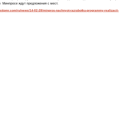
в Минпросе ждут предложения с мест.
vostipmr.com/ru/news/14-02-28/minpros-nachnyot-razrabotku-programmy-realizacii-