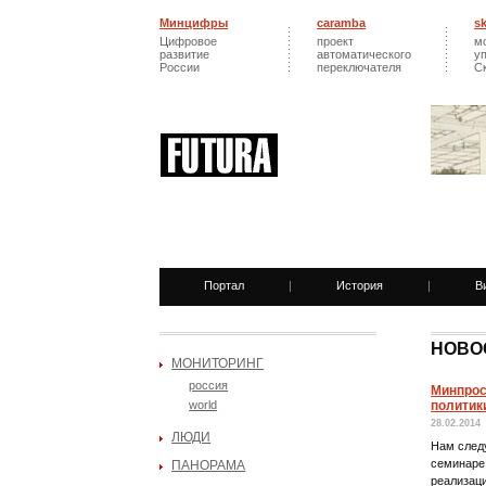
Минцифры
caramba
s
Цифровое
проект
м
развитие
автоматического
у
России
переключателя
С
Портал
|
История
|
В
НОВО
МОНИТОРИНГ
россия
Минпрос
world
политики
28.02.2014
ЛЮДИ
Нам следу
семинаре
ПАНОРАМА
реализаци