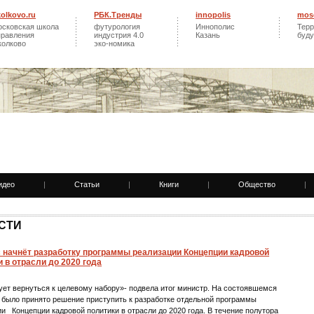
kolkovo.ru
РБК.Тренды
innopolis
mos
осковская школа
футурология
Иннополис
Терр
правления
индустрия 4.0
Казань
буд
колково
эко-номика
идео
|
Статьи
|
Книги
|
Общество
|
СТИ
 начнёт разработку программы реализации Концепции кадровой
 в отрасли до 2020 года
ет вернуться к целевому набору»- подвела итог министр. На состоявшемся
 было принято решение приступить к разработке отдельной программы
и Концепции кадровой политики в отрасли до 2020 года. В течение полутора