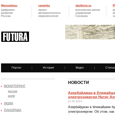
Минцифры
caramba
skolkovo.ru
Р
Цифровое
проект
московская школа
ф
развитие
автоматического
управления
и
России
переключателя
Сколково
э
Портал
|
История
|
Видео
|
Статьи
НОВОСТИ
МОНИТОРИНГ
россия
Азербайджан в ближайше
world
электроэнергии Натиг А
21.02.2014
ЛЮДИ
Азербайджан в ближайшем бу
ПАНОРАМА
электроэнергии. Об этом, как