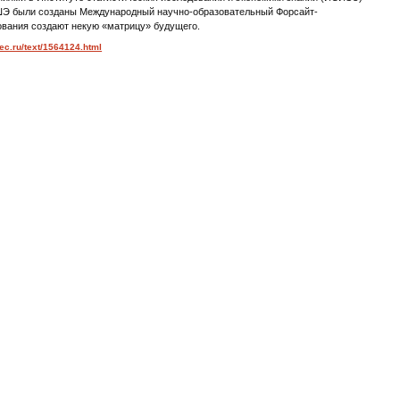
Э были созданы Международный научно-образовательный Форсайт-
ования создают некую «матрицу» будущего.
pec.ru/text/1564124.html