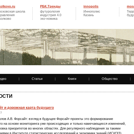
kolkovo.ru
РБК.Тренды
innopolis
mos
осковская школа
футурология
Иннополис
Терр
правления
индустрия 4.0
Казань
буд
колково
эко-номика
идео
|
Статьи
|
Книги
|
Общество
|
ОСТИ
йт и дорожная карта будущего
13
олов А.В. Форсайт: взгляд в будущее Форсайт-проекты это формирование
го на основе мониторинга уже происходящих и только намечающихся изменений,
овка приоритетов во многих областях. Для регулярного наблюдения за такими
ниями в Институте статистических исследований и экономики знаний (ИСИЭЗ)