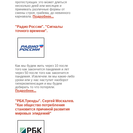
протестующих это может длиться
несколько дней или месяцев и
принимать различные формы от
смены строя, грабежа, до невинного
карнавала.
Подробнее...
"Радио России". "Сигналы
точного времени".
Как мы будем жить через 10 после
того как закончится пандемия и лет
через 50 после того как закончится
пандемия. Извлечем ли мы какие-либо
уроки или у нас наступит наоборот
гиперкомпенсация и мы будем
добирать то что потеряли.
Подробнее...
"РБК.Тренды". Сергей Москалев.
"Как общество потребления
становится причиной развития
мировых эпидемий"