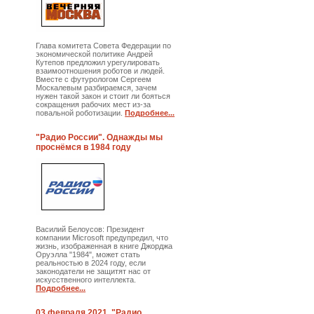
Глава комитета Совета Федерации по
экономической политике Андрей
Кутепов предложил урегулировать
взаимоотношения роботов и людей.
Вместе с футурологом Сергеем
Москалевым разбираемся, зачем
нужен такой закон и стоит ли бояться
сокращения рабочих мест из-за
повальной роботизации.
Подробнее...
"Радио России". Однажды мы
проснёмся в 1984 году
Василий Белоусов: Президент
компании Microsoft предупредил, что
жизнь, изображенная в книге Джорджа
Оруэлла "1984", может стать
реальностью в 2024 году, если
законодатели не защитят нас от
искусственного интеллекта.
Подробнее...
03 февраля 2021. "Радио