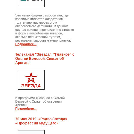
Это некая форма самообмана, где
изобилие является следствием
тщательно маскируемого и
оберегаемого дефицита. В данном
случае принцип проявился не столько
в форме потребления товаров,
сколько впечатлений: туризм,
рестораны, массовые мероприятия.
Подробнее...
Телеканал "Звезда". "Главное" с
Ольгой Беловой. Сюжет об
Арктике
В программе «Главное с Ольгой
Беловой». Сюжет об освоении
Арктики.
Подробнее...
30 мая 2019. «Радио Звезда».
«Профессии будущего»