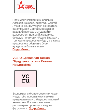
Президент компании superjob.ru
Алексей Захаров, писатель Сергей
Лукьяненко, футуролог, основатель
caramba.tech Сергей Москалев и
ведущий программы "Давайте
разберемся" Василий Журавлев,
беседуют в студии «Радио Звезда» о
том какие профессии уйдут, а в каких
профессиях общество будет
нуждаться больше всего.
Подробнее...
VC.RU Бронислав Танков.
"Будущее глазами Кьелла
Нордстрёма"
Экономист и бизнес-советник Кьелл
Нордстрём прославился своими
предсказаниями о будущем мировой
экономики. В этом материале
рассмотрим прогнозы шведского
футуролога.
Подробнее...