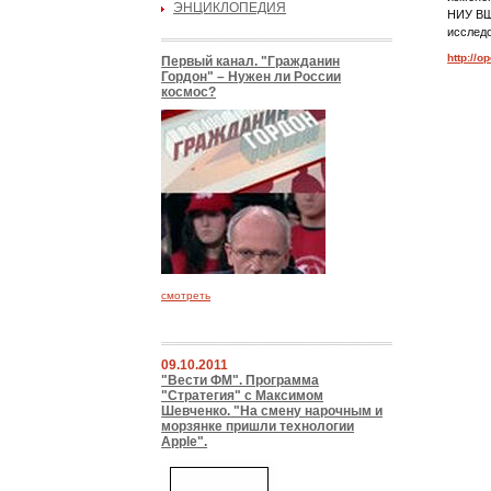
ЭНЦИКЛОПЕДИЯ
НИУ ВШ
исслед
http://o
Первый канал. "Гражданин
Гордон" – Нужен ли России
космос?
смотреть
09.10.2011
"Вести ФМ". Программа
"Стратегия" с Максимом
Шевченко. "На смену нарочным и
морзянке пришли технологии
Apple".