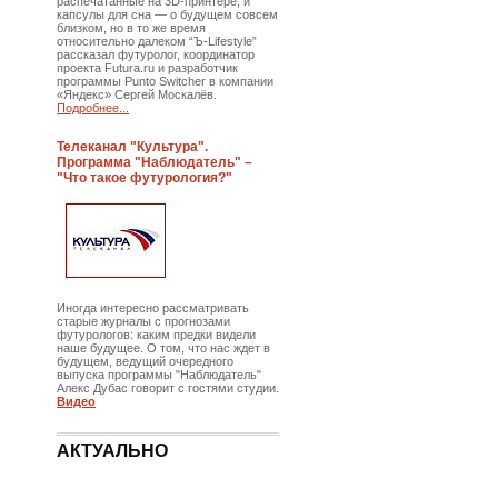
распечатанные на 3D-принтере, и
капсулы для сна — о будущем совсем
близком, но в то же время
относительно далеком “Ъ-Lifestyle”
рассказал футуролог, координатор
проекта Futura.ru и разработчик
программы Punto Switcher в компании
«Яндекс» Сергей Москалёв.
Подробнее...
Телеканал "Культура".
Программа "Наблюдатель" –
"Что такое футурология?"
Иногда интересно рассматривать
старые журналы с прогнозами
футурологов: каким предки видели
наше будущее. О том, что нас ждет в
будущем, ведущий очередного
выпуска программы "Наблюдатель"
Алекс Дубас говорит с гостями студии.
Видео
АКТУАЛЬНО