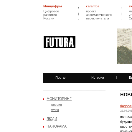
Минцифры
caramba
s
Цифровое
проект
м
развитие
автоматического
у
России
переключателя
С
Портал
|
История
|
В
НОВ
МОНИТОРИНГ
россия
Форса
world
22.09.20
по: Сок
ЛЮДИ
будуще
ПАНОРАМА
расстан
измене