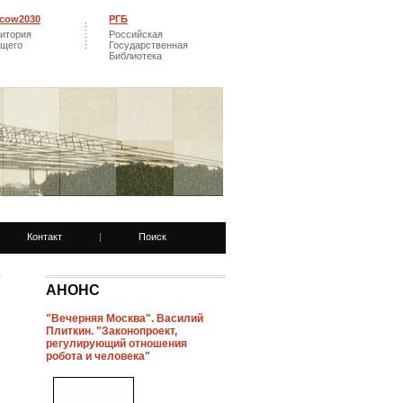
cow2030
РГБ
итория
Российская
ущего
Государственная
Библиотека
Контакт
|
Поиск
АНОНС
"Вечерняя Москва". Василий
Плиткин. "Законопроект,
регулирующий отношения
робота и человека"