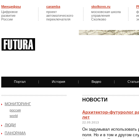
Минцифры
caramba
skolkovo.ru
Р
Цифровое
проект
московская школа
ф
развитие
автоматического
управления
и
России
переключателя
Сколково
э
Портал
|
История
|
Видео
|
Статьи
НОВОСТИ
МОНИТОРИНГ
россия
Архитектор-футуролог ра
world
лет
22.09.2013
ЛЮДИ
Он задумывал использовать р
ПАНОРАМА
поля. Но и в том и другом сл