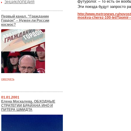
футуролог. – То есть он воо
ЭНЦИКЛОПЕДИЯ
Эти поезда будут запросто ра
http://www.metronews.ru/novosti
Первый канал. "Гражданин
moskva-cherez-100-let/Tpomir-
Гордон" – Нужен ли России
космос?
смотреть
01.01.2001
Елена Москалева. ОБХОДНЫЕ
СТРАТЕГИИ БРАЙАНА ИНО И
ПИТЕРА ШМИДТА