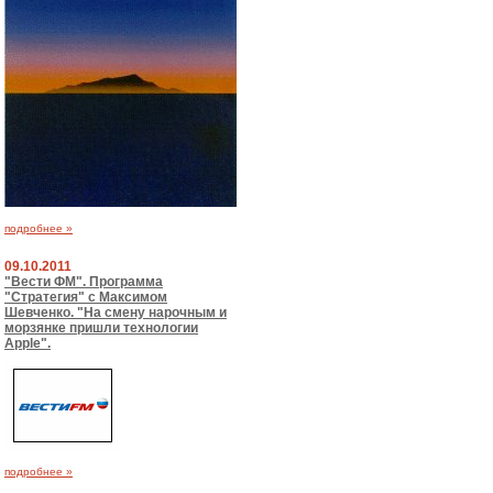
подробнее »
09.10.2011
"Вести ФМ". Программа
"Стратегия" с Максимом
Шевченко. "На смену нарочным и
морзянке пришли технологии
Apple".
подробнее »