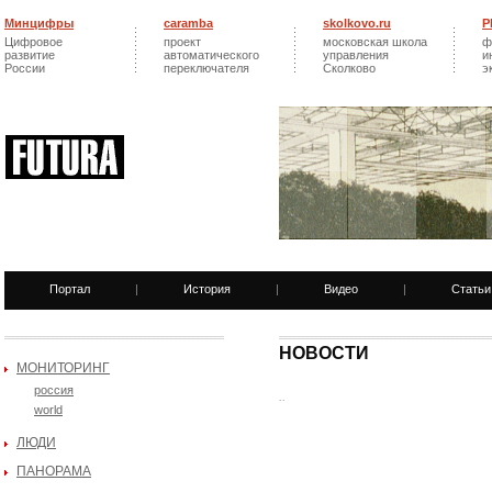
Минцифры
caramba
skolkovo.ru
Р
Цифровое
проект
московская школа
ф
развитие
автоматического
управления
и
России
переключателя
Сколково
э
Портал
|
История
|
Видео
|
Статьи
НОВОСТИ
МОНИТОРИНГ
россия
..
world
ЛЮДИ
ПАНОРАМА