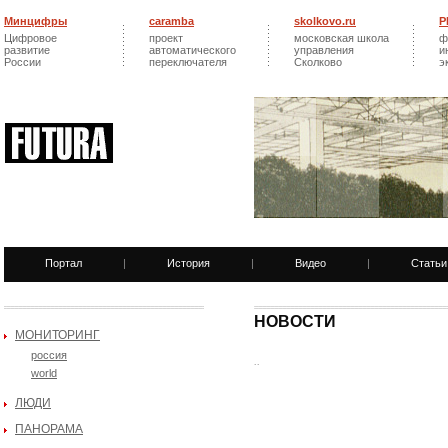
Минцифры
caramba
skolkovo.ru
Р
Цифровое
проект
московская школа
ф
развитие
автоматического
управления
и
России
переключателя
Сколково
э
Портал
|
История
|
Видео
|
Статьи
НОВОСТИ
МОНИТОРИНГ
россия
..
world
ЛЮДИ
ПАНОРАМА