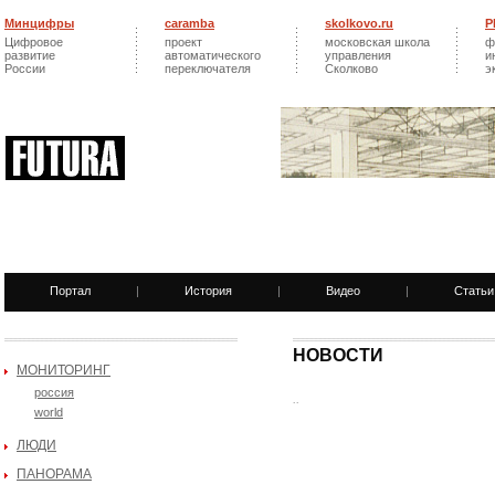
Минцифры
caramba
skolkovo.ru
Р
Цифровое
проект
московская школа
ф
развитие
автоматического
управления
и
России
переключателя
Сколково
э
Портал
|
История
|
Видео
|
Статьи
НОВОСТИ
МОНИТОРИНГ
россия
..
world
ЛЮДИ
ПАНОРАМА