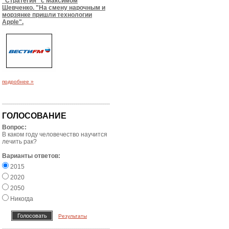
"Стратегия" с Максимом
Шевченко. "На смену нарочным и
морзянке пришли технологии
Apple".
подробнее »
ГОЛОСОВАНИЕ
Вопрос:
В каком году человечество научится
лечить рак?
Варианты ответов:
2015
2020
2050
Никогда
Результаты