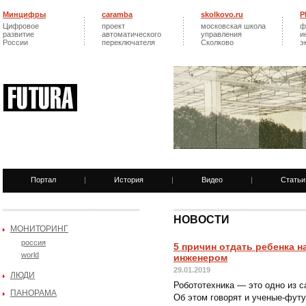
Минцифры
caramba
skolkovo.ru
Р
Цифровое
проект
московская школа
ф
развитие
автоматического
управления
и
России
переключателя
Сколково
э
Портал
|
История
|
Видео
|
Статьи
НОВОСТИ
МОНИТОРИНГ
россия
5 причин отдать ребенка 
world
инженером
29.01.2019
ЛЮДИ
Робототехника — это одно из 
ПАНОРАМА
Об этом говорят и ученые-футу