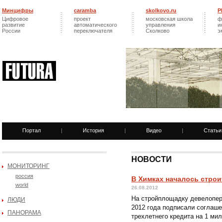
Минцифры
caramba
skolkovo.ru
Р
Цифровое
проект
московская школа
ф
развитие
автоматического
управления
и
России
переключателя
Сколково
э
Портал
|
История
|
Видео
|
Статьи
НОВОСТИ
МОНИТОРИНГ
россия
В Химках началось строи
world
26.08.2012
На стройплощадку девелопер
ЛЮДИ
2012 года подписали соглаше
ПАНОРАМА
трехлетнего кредита на 1 ми