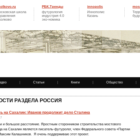
kolkovo.ru
РБК.Тренды
innopolis
mos
осковская школа
футурология
Иннополис
Терр
правления
индустрия 4.0
Казань
буд
колково
эко-номика
идео
|
Статьи
|
Книги
|
Общество
|
ОСТИ РАЗДЕЛА РОССИЯ
ль на Сахалин: Иванов продолжит дело Сталина
17
м и большое расстояние. Яростным сторонником строительства мостового
а на Сахалин является писатель-футуролог, член Федерального совета «Партии
Максим Калашников. Я очень поддерживаю этот проект.