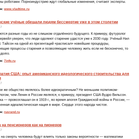
ны роботами. Порноиндустрию ждут глобальные изменения, считают эксперты.
ик:
www.vladtime.ru
нские учёные обещали людям бессмертие уже в этом столетии
17
тся разные годы из не слишком отдалённого будущего. К примеру, футуролог
ервейл уверен, что люди одолеют старение удастся уже к 2030 году. Учёный Нил
с Тайсон на одной из презентаций «расписал» новейшие процедуры,
ющие процессы старения и позволяющие человеку жить если не бесконечно, то
долго.
ик:
7info.ru
ратия США: опыт американского идеологического строительства для
и
17
кое же общество являлось более идеократичным? Не меньшим политиком-
огом, чем Ленин в России являлся, к примеру, президент США Вудро Вильсон.
а — провозглашал он в 1919 г., во время апогея Гражданской войны в России, —
енная идеалистическая нация в мире. Сердце этого народа чистое.
ик:
rusrand.ru
 на пенсионеров как на пионеров
17
на смерть человека будут влиять только законы вероятности — математики