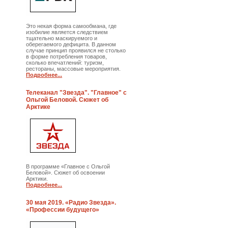
Это некая форма самообмана, где
изобилие является следствием
тщательно маскируемого и
оберегаемого дефицита. В данном
случае принцип проявился не столько
в форме потребления товаров,
сколько впечатлений: туризм,
рестораны, массовые мероприятия.
Подробнее...
Телеканал "Звезда". "Главное" с
Ольгой Беловой. Сюжет об
Арктике
В программе «Главное с Ольгой
Беловой». Сюжет об освоении
Арктики.
Подробнее...
30 мая 2019. «Радио Звезда».
«Профессии будущего»