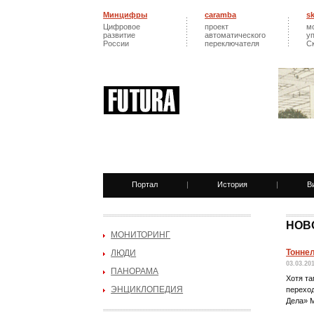
Минцифры
caramba
s
Цифровое
проект
м
развитие
автоматического
у
России
переключателя
С
Портал
|
История
|
В
НОВ
МОНИТОРИНГ
Тонне
ЛЮДИ
03.03.20
ПАНОРАМА
Хотя та
ЭНЦИКЛОПЕДИЯ
переход
Дела» 