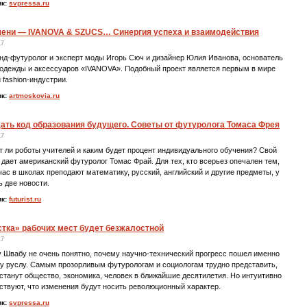
ик:
svpressa.ru
мени — IVANOVA & SZUCS… Синергия успеха и взаимодействия
17
нд-футуролог и эксперт моды Игорь Сюч и дизайнер Юлия Иванова, основатель
 одежды и аксессуаров «IVANOVA». Подобный проект является первым в мире
 fashion-индустрии.
ик:
artmoskovia.ru
ать код образования будущего. Советы от футуролога Томаса Фрея
17
 ли роботы учителей и каким будет процент индивидуального обучения? Свой
 дает американский футуролог Томас Фрай. Для тех, кто всерьез опечален тем,
час в школах преподают математику, русский, английский и другие предметы, у
ь две новости.
ик:
futurist.ru
тка» рабочих мест будет безжалостной
17
 Швабу не очень понятно, почему научно-технический прогресс пошел именно
му руслу. Самым прозорливым футурологам и социологам трудно представить,
станут общество, экономика, человек в ближайшие десятилетия. Но интуитивно
ствуют, что изменения будут носить революционный характер.
ик:
svpressa.ru