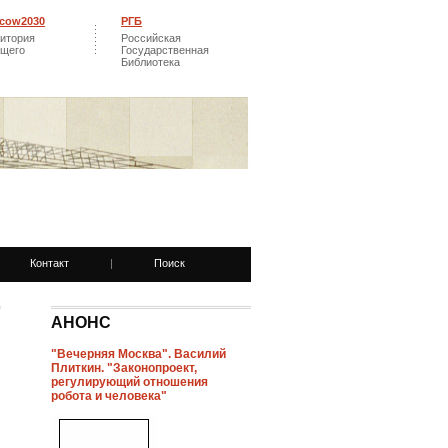
cow2030
РГБ
итория
Российская
ущего
Государственная
Библиотека
Контакт
|
Поиск
АНОНС
"Вечерняя Москва". Василий
Плиткин. "Законопроект,
регулирующий отношения
робота и человека"