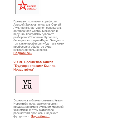
Президент компании superjob.ru
Алексей Захаров, писатель Сергей
Лукьяненко, футуролог, основатель
caramba.tech Сергей Москалев и
ведущий программы "Давайте
разберемся" Василий Журавлев,
беседуют в студии «Радио Звезда» о
том какие профессии уйдут, а в каких
профессиях общество будет
нуждаться больше всего.
Подробнее...
VC.RU Бронислав Танков.
"Будущее глазами Кьелла
Нордстрёма"
Экономист и бизнес-советник Кьелл
Нордстрём прославился своими
предсказаниями о будущем мировой
экономики. В этом материале
рассмотрим прогнозы шведского
футуролога.
Подробнее...