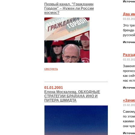
Источн
Первый канал. "Гражданин
Гордон" – Нужен ли России
космос?
Два и
03.03.20
Это тре
бренда
русской
Источн
Разгад
03.03.20
Заменят
смотреть
прогноз
как сей
нас ест
01.01.2001
Источн
Елена Москалева. ОБХОДНЫЕ
СТРАТЕГИИ БРАЙАНА ИНО И
ПИТЕРА ШМИДТА
«Зачис
15.02.20
Самому
по это
какими 
они чув
Источн