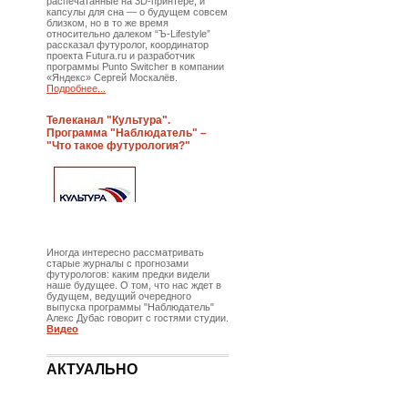
распечатанные на 3D-принтере, и
капсулы для сна — о будущем совсем
близком, но в то же время
относительно далеком “Ъ-Lifestyle”
рассказал футуролог, координатор
проекта Futura.ru и разработчик
программы Punto Switcher в компании
«Яндекс» Сергей Москалёв.
Подробнее...
Телеканал "Культура".
Программа "Наблюдатель" –
"Что такое футурология?"
Иногда интересно рассматривать
старые журналы с прогнозами
футурологов: каким предки видели
наше будущее. О том, что нас ждет в
будущем, ведущий очередного
выпуска программы "Наблюдатель"
Алекс Дубас говорит с гостями студии.
Видео
АКТУАЛЬНО