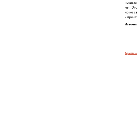
показал
лет. Эт
но не с
к приня
Источн
Архив н