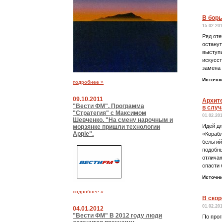
В борь
15.02.20
Ряд оте
останут
выступи
искусст
замена 
Источн
подробнее »
09.10.2011
Архит
"Вести ФМ". Программа
в случ
"Стратегия" с Максимом
01.02.20
Шевченко. "На смену нарочным и
Идей дл
морзянке пришли технологии
Apple".
«Кораб
бельгий
подобны
отличаю
спасти 
Источн
подробнее »
В ско
01.02.20
04.01.2012
"Вести ФМ" В 2012 году люди
По прог