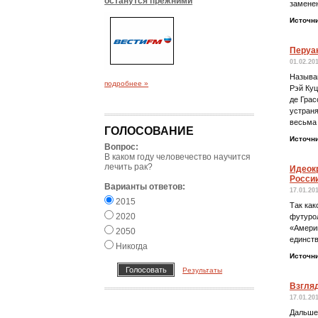
останутся прежними
замене
Источн
Перуа
01.02.20
Называю
подробнее »
Рэй Куц
де Грас
устраня
весьма 
ГОЛОСОВАНИЕ
Источн
Вопрос:
В каком году человечество научится
лечить рак?
Идеок
Росси
Варианты ответов:
17.01.20
2015
Так ка
2020
футурол
«Америк
2050
единств
Никогда
Источн
Результаты
Взгляд
17.01.20
Дальше 