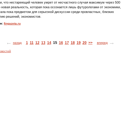
и, что нестареющий человек умрет от несчастного случая максимум через 500
о новая реальность, которая пока осознается лишь футурологами от экономики,
тала пока предметом для серьезной дискуссии среди провластных, близких
тию решений, экономистов.
ик:
fingazeta.ru
1
11
12
13
14
15
16
17
18
19
20
>>
назад
вперед
овостей