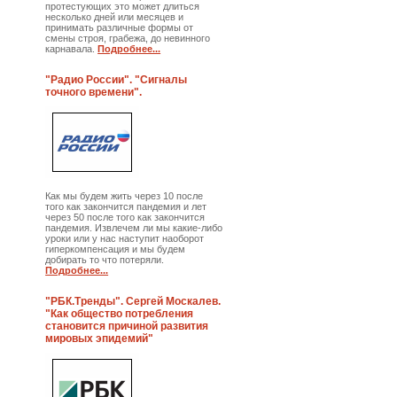
протестующих это может длиться
несколько дней или месяцев и
принимать различные формы от
смены строя, грабежа, до невинного
карнавала.
Подробнее...
"Радио России". "Сигналы
точного времени".
Как мы будем жить через 10 после
того как закончится пандемия и лет
через 50 после того как закончится
пандемия. Извлечем ли мы какие-либо
уроки или у нас наступит наоборот
гиперкомпенсация и мы будем
добирать то что потеряли.
Подробнее...
"РБК.Тренды". Сергей Москалев.
"Как общество потребления
становится причиной развития
мировых эпидемий"