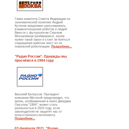
Глава комитета Совета Федерации по
экономической политике Андрей
Кутепов предложил урегулировать
взаимоотношения роботов и людей.
Вместе с футурологом Сергеем
Москалевым разбираемся, зачем
нужен такой закон и стоит ли бояться
сокращения рабочих мест из-за
повальной роботизации.
Подробнее...
"Радио России". Однажды мы
проснёмся в 1984 году
Василий Белоусов: Президент
компании Microsoft предупредил, что
жизнь, изображенная в книге Джорджа
Оруэлла "1984", может стать
реальностью в 2024 году, если
законодатели не защитят нас от
искусственного интеллекта.
Подробнее...
03 февраля 2021. "Радио