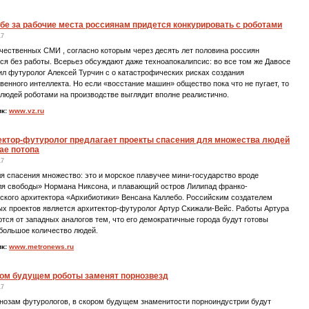
бе за рабочие места россиянам придется конкурировать с роботами
17
чественных СМИ , согласно которым через десять лет половина россиян
ся без работы. Всерьез обсуждают даже техноапокалипсис: во все том же Давосе
л футуролог Алексей Турчин с о катастрофических рисках создания
венного интеллекта. Но если «восстание машин» общество пока что не пугает, то
людей роботами на производстве выглядит вполне реалистично.
ик:
www.vz.ru
ектор-футуролог предлагает проекты спасения для множества людей
ае потопа
17
я спасения множество: это и морское плавучее мини-государство вроде
ля свободы» Нормана Никсона, и плавающий остров Лилипад франко-
ского архитектора «Архибиотики» Венсана Каллебо. Российским создателем
х проектов является архитектор-футуролог Артур Скижали-Вейс. Работы Артура
тся от западных аналогов тем, что его демократичные города будут готовы
большое количество людей.
ик:
www.metronews.ru
ром будущем роботы заменят порнозвезд
17
нозам футурологов, в скором будущем знаменитости порноиндустрии будут