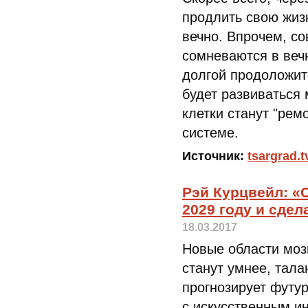
продлить свою жиз
вечно. Впрочем, с
сомневаются в веч
долгой продоложит
будет развиваться 
клетки станут "рем
системе.
Источник:
tsargrad.t
Рэй Курцвейл: «
2029 году и сде
18.03.2017
Новые области моз
станут умнее, тала
прогнозирует футу
с искусственным и