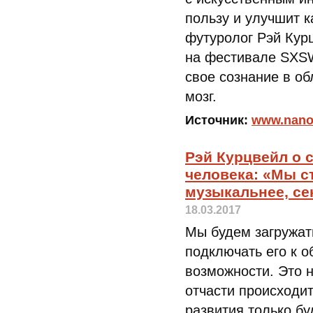
пользу и улучшит к
футуролог Рэй Кур
на фестивале SXSW
свое сознание в об
мозг.
Источник:
www.nano
Рэй Курцвейл о 
человека: «Мы с
музыкальнее, се
18.03.2017
Мы будем загружат
подключать его к о
возможности. Это 
отчасти происходит
развития только бу