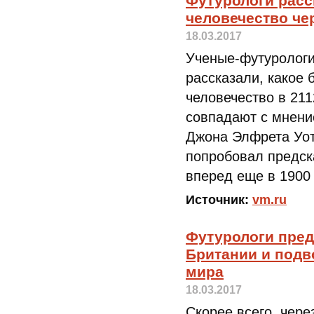
Футурологи расс
человечество чер
18.03.2017
Ученые-футурологи
рассказали, какое
человечество в 211
совпадают с мнени
Джона Элфрета Уот
попробовал предск
вперед еще в 1900 
Источник:
vm.ru
Футурологи пред
Британии и подв
мира
18.03.2017
Скорее всего, чере