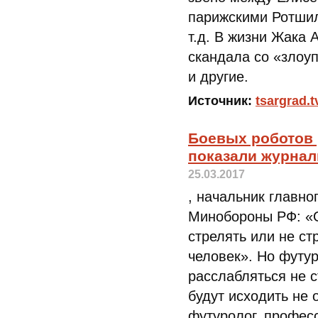
парижскими Ротшил
т.д. В жизни Жака 
скандала со «злоу
и другие.
Источник:
tsargrad.t
Боевых роботов
показали журна
25.03.2017
, начальник главно
Минобороны РФ: «
стрелять или не ст
человек». Но футур
расслабляться не с
будут исходить не 
футуролог, профес