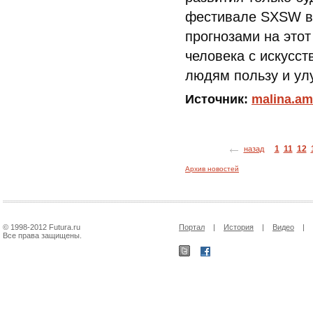
фестивале SXSW в
прогнозами на этот
человека с искусс
людям пользу и улу
Источник:
malina.am
1
11
12
назад
Архив новостей
© 1998-2012 Futura.ru
Портал
|
История
|
Видео
|
Все права защищены.