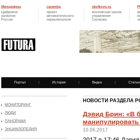
Минцифры
caramba
skolkovo.ru
Р
Цифровое
проект
московская школа
ф
развитие
автоматического
управления
и
России
переключателя
Сколково
э
Портал
|
История
|
Видео
|
Статьи
НОВОСТИ РАЗДЕЛА 
МОНИТОРИНГ
Дэвид Брин: «В 
ЛЮДИ
манипулировать
ПАНОРАМА
ЭНЦИКЛОПЕДИЯ
10.06.2017
2017 в 17:46 Дэви