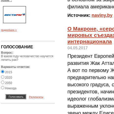
Apple".
филиала американс
Источник:
naviny.by
О Макроне, «сер
подробнее »
мировых съезда
интернационала
ГОЛОСОВАНИЕ
04.05.2017
Вопрос:
Президент Европей
В каком году человечество научится
лечить рак?
развития Жак Атта
Варианты ответов:
А вот по первому 
2015
предварительно на
2020
2050
высокого градуса, 
Никогда
президентов, начи
Результаты
идеолог глобализма
выраженным уклон
звено между Елисе