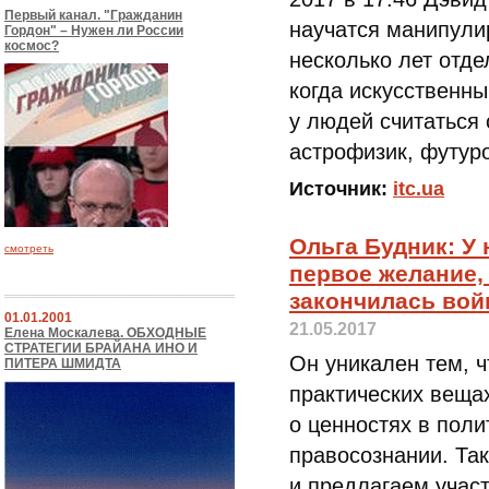
Первый канал. "Гражданин
научатся манипули
Гордон" – Нужен ли России
космос?
несколько лет отде
когда искусственны
у людей считаться 
астрофизик, футуро
Источник:
itc.ua
Ольга Будник: У
смотреть
первое желание,
закончилась вой
01.01.2001
21.05.2017
Елена Москалева. ОБХОДНЫЕ
СТРАТЕГИИ БРАЙАНА ИНО И
Он уникален тем, ч
ПИТЕРА ШМИДТА
практических веща
о ценностях в поли
правосознании. Та
и предлагаем учас