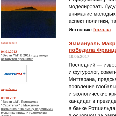
моделировать буду
внимание молодых
аспект политики, та
Источник:
fraza.ua
Эммануэль Макро
подробнее »
победила Франц
04.01.2012
"Вести ФМ" В 2012 году люди
10.05.2017
останутся прежними
Последний — извес
и футуролог, совет
Миттерана, предск
появление глобаль
подробнее »
и экологические к
09.10.2011
кандидат в презид
"Вести ФМ". Программа
"Стратегия" с Максимом
в банке Ротшильда,
Шевченко. "На смену нарочным и
морзянке пришли технологии
в основном за закр