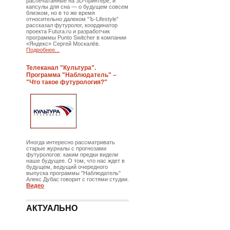
распечатанные на 3D-принтере, и
капсулы для сна — о будущем совсем
близком, но в то же время
относительно далеком “Ъ-Lifestyle”
рассказал футуролог, координатор
проекта Futura.ru и разработчик
программы Punto Switcher в компании
«Яндекс» Сергей Москалёв.
Подробнее...
Телеканал "Культура".
Программа "Наблюдатель" –
"Что такое футурология?"
Иногда интересно рассматривать
старые журналы с прогнозами
футурологов: каким предки видели
наше будущее. О том, что нас ждет в
будущем, ведущий очередного
выпуска программы "Наблюдатель"
Алекс Дубас говорит с гостями студии.
Видео
АКТУАЛЬНО