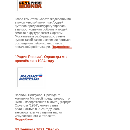
Глава комитета Совета Федерации по
экономической политике Андрей
Кутепов предложил урегулировать
взаимоотношения роботов и людей.
Вместе с футурологом Сергеем
Москалевым разбираемся, зачем
нужен такой закон и стоит ли бояться
сокращения рабочих мест из-за
повальной роботизации.
Подробнее...
"Радио России". Однажды мы
проснёмся в 1984 году
Василий Белоусов: Президент
компании Microsoft предупредил, что
жизнь, изображенная в книге Джорджа
Оруэлла "1984", может стать
реальностью в 2024 году, если
законодатели не защитят нас от
искусственного интеллекта.
Подробнее...
03 февраля 2021. "Радио