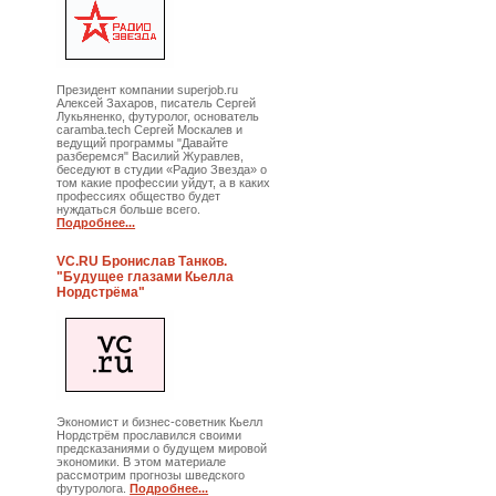
Президент компании superjob.ru
Алексей Захаров, писатель Сергей
Лукьяненко, футуролог, основатель
caramba.tech Сергей Москалев и
ведущий программы "Давайте
разберемся" Василий Журавлев,
беседуют в студии «Радио Звезда» о
том какие профессии уйдут, а в каких
профессиях общество будет
нуждаться больше всего.
Подробнее...
VC.RU Бронислав Танков.
"Будущее глазами Кьелла
Нордстрёма"
Экономист и бизнес-советник Кьелл
Нордстрём прославился своими
предсказаниями о будущем мировой
экономики. В этом материале
рассмотрим прогнозы шведского
футуролога.
Подробнее...