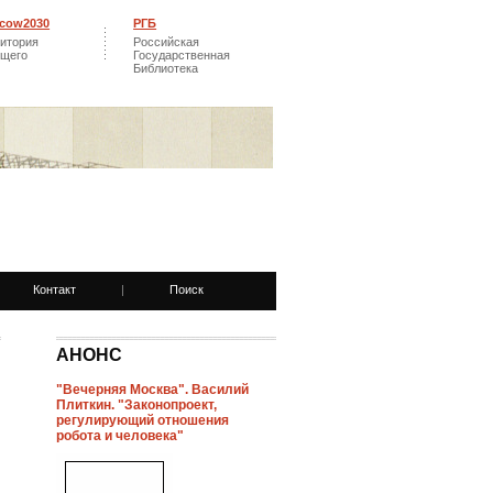
cow2030
РГБ
итория
Российская
ущего
Государственная
Библиотека
Контакт
|
Поиск
АНОНС
"Вечерняя Москва". Василий
Плиткин. "Законопроект,
регулирующий отношения
робота и человека"