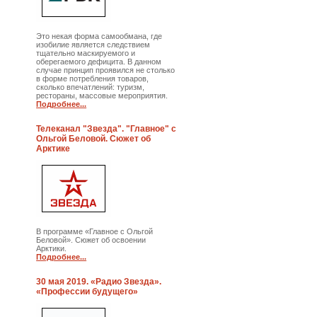
Это некая форма самообмана, где
изобилие является следствием
тщательно маскируемого и
оберегаемого дефицита. В данном
случае принцип проявился не столько
в форме потребления товаров,
сколько впечатлений: туризм,
рестораны, массовые мероприятия.
Подробнее...
Телеканал "Звезда". "Главное" с
Ольгой Беловой. Сюжет об
Арктике
В программе «Главное с Ольгой
Беловой». Сюжет об освоении
Арктики.
Подробнее...
30 мая 2019. «Радио Звезда».
«Профессии будущего»