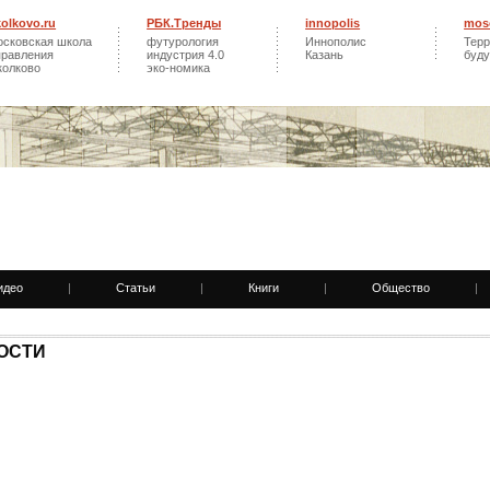
kolkovo.ru
РБК.Тренды
innopolis
mos
осковская школа
футурология
Иннополис
Терр
правления
индустрия 4.0
Казань
буд
колково
эко-номика
идео
|
Статьи
|
Книги
|
Общество
|
ОСТИ