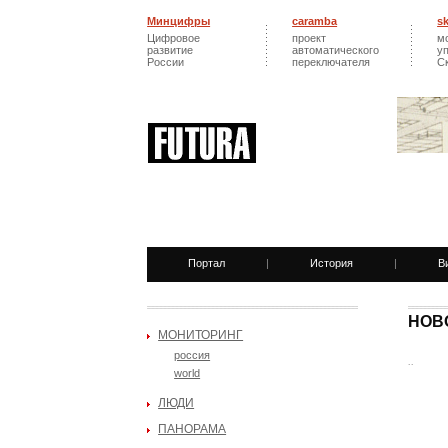
Минцифры
caramba
s
Цифровое
проект
м
развитие
автоматического
у
России
переключателя
С
Портал
|
История
|
В
НОВ
МОНИТОРИНГ
россия
..
world
ЛЮДИ
ПАНОРАМА