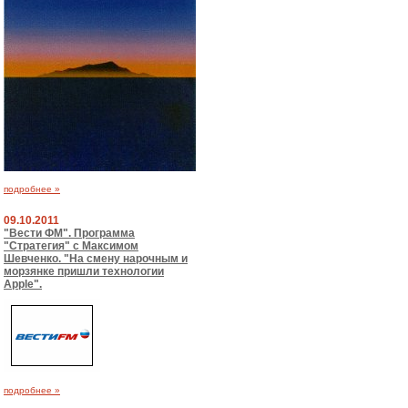
подробнее »
09.10.2011
"Вести ФМ". Программа
"Стратегия" с Максимом
Шевченко. "На смену нарочным и
морзянке пришли технологии
Apple".
подробнее »