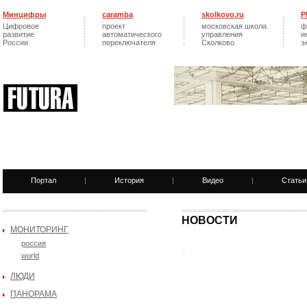
Минцифры
caramba
skolkovo.ru
Р
Цифровое
проект
московская школа
ф
развитие
автоматического
управления
и
России
переключателя
Сколково
э
Портал
|
История
|
Видео
|
Статьи
НОВОСТИ
МОНИТОРИНГ
россия
..
world
ЛЮДИ
ПАНОРАМА