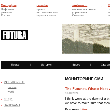
Минцифры
caramba
skolkovo.ru
Р
Цифровое
проект
московская школа
ф
развитие
автоматического
управления
и
России
переключателя
Сколково
э
Портал
|
История
|
Видео
|
Статьи
МОНИТОРИНГ СМИ
МОНИТОРИНГ
россия
The Futurist: What’s Next 
world
10.10.2024
I think we're at the dawn of a b
ЛЮДИ
we have to make sure that there 
ПАНОРАМА
Источник:
https: