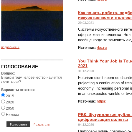
Как понять робота: подб
искусственном интеллек
29.03.2021
Системы искусственного инте
сферах жизни человека. Но ч
вообще когда-то заменить лю
подробнее »
Источник:
rbc.ru
You Think Your Job Is Toug
2021
ГОЛОСОВАНИЕ
31.12.2020
Вопрос:
В каком году человечество научится
Futurism didn’t seem so dauntin
лечить рак?
projecting a continuation of tr
economy, increasing personal i
Варианты ответов:
in an unexpected wrinkle or two
2015
Источник:
https:
2020
2050
РБК. Футурология рубля:
Никогда
цифровизации валюты
Результаты
04.12.2020
Цифровой рубль довольно бы