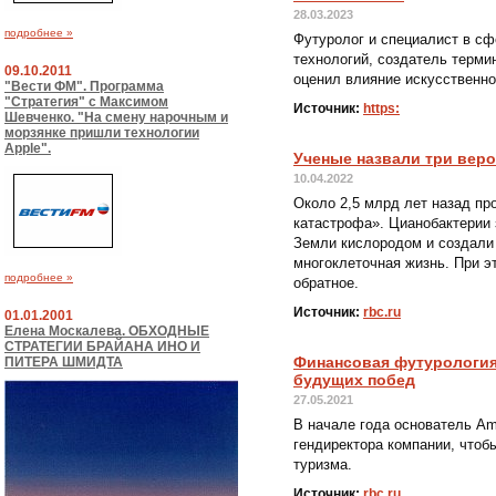
28.03.2023
подробнее »
Футуролог и специалист в сф
технологий, создатель терми
09.10.2011
оценил влияние искусственно
"Вести ФМ". Программа
"Стратегия" с Максимом
Источник:
https:
Шевченко. "На смену нарочным и
морзянке пришли технологии
Apple".
Ученые назвали три веро
10.04.2022
Около 2,5 млрд лет назад п
катастрофа». Цианобактерии
Земли кислородом и создали 
многоклеточная жизнь. При э
подробнее »
обратное.
Источник:
rbc.ru
01.01.2001
Елена Москалева. ОБХОДНЫЕ
СТРАТЕГИИ БРАЙАНА ИНО И
Финансовая футурология
ПИТЕРА ШМИДТА
будущих побед
27.05.2021
В начале года основатель A
гендиректора компании, чтоб
туризма.
Источник:
rbc.ru