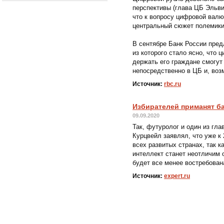
перспективы (глава ЦБ Эльви
что к вопросу цифровой валю
центральный сюжет полемики
В сентябре Банк России пре
из которого стало ясно, что 
держать его граждане смогут
непосредственно в ЦБ и, воз
Источник:
rbc.ru
Избирателей приманят б
09.09.2020
Так, футуролог и один из гл
Курцвейл заявлял, что уже к
всех развитых странах, так к
интеллект станет неотличим 
будет все менее востребован
Источник:
expert.ru