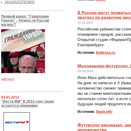
ЭНЦИКЛОПЕДИЯ
В России могут появитьс
Первый канал. "Гражданин
прогноз по развитию ме
Гордон" – Нужен ли России
10.10.2024
космос?
Российским урбанистам стоит
планировке городов, расска
Открытой студии «ФедералПре
Екатеринбурге.
Источник:
fedpress.ru
Миллиардер-футуролог. 
09.04.2024
Илон Маск действительно сч
смотреть
На днях он написал в X (бывш
человечество сможет примерн
мы не станем межпланетными
04.01.2012
несколько сотен лет, а если
"Вести ФМ" В 2012 году люди
будущее людей продлится ещ
останутся прежними
Источник:
finam.info
Футуролог рассказал, за
человечество