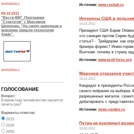
подробнее »
Источник:
www.rosbalt.ru
09.10.2011
"Вести ФМ". Программа
Интересы США в польски
"Стратегия" с Максимом
10.02.2012
Шевченко. "На смену нарочным и
морзянке пришли технологии
Президент США Барак Обама 
Apple".
что санкции против Сирии буд
статье? - Трейдерам: как о
брокера форекс? Инвесторам:
Вьетнам: почему в страну ид
Источник:
www.profi-forex.org
подробнее »
Миронов отказался участ
10.02.2012
Кандидат в президенты Росс
ГОЛОСОВАНИЕ
своего избрания на выборах 
Вопрос:
разрешенных мигалок. сюжет
В каком году человечество научится
дебатировать с представител
лечить рак?
Источник:
news.yandex.ru
Варианты ответов:
2015
Путин не исключил возм
2020
10.02.2012
2050