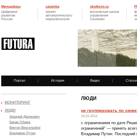
Минцифры
caramba
skolkovo.ru
Р
Цифровое
проект
московская школа
ф
развитие
автоматического
управления
и
России
переключателя
Сколково
э
Портал
|
История
|
Видео
|
Статьи
ЛЮДИ
МОНИТОРИНГ
не группировать по сюж
ЛЮДИ
20.02.2012
Аркадий Дворкович
Барак Обама
с ограничением по дате Реш
Виктор Вексельберг
ограничений" — принять все
Владимир Путин
Владимир Путин. Последний 