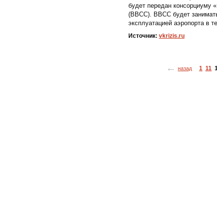
будет передан консорциуму 
(ВВСС). ВВСС будет занимать
эксплуатацией аэропорта в те
Источник:
vkrizis.ru
1
11
назад