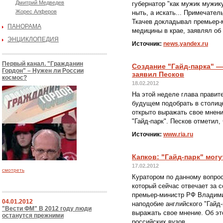
Дмитрий Медведев
губернатор "как мужик мужику
Жорес Алферов
ныть, а искать... Примечател
Ткачев докладывал премьер-
ПАНОРАМА
медицины в крае, заявлял об
ЭНЦИКЛОПЕДИЯ
Источник:
news.yandex.ru
Первый канал. "Гражданин
Создание "Гайд-парка" —
Гордон" – Нужен ли России
заявил Песков
космос?
18.02.2012
На этой неделе глава прави
будущем подобрать в столице
открыто выражать свое мнени
"Гайд-парк". Песков отметил,
Источник:
www.ria.ru
Капков: "Гайд-парк" мог
17.02.2012
смотреть
Куратором по данному вопро
который сейчас отвечает за 
премьер-министр РФ Владим
04.01.2012
наподобие английского "Гайд-
"Вести ФМ" В 2012 году люди
выражать свое мнение. Об эт
останутся прежними
российских вузов.