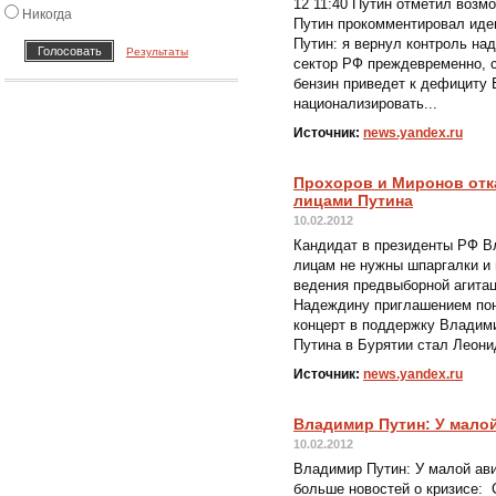
12 11:40 Путин отметил возм
Никогда
Путин прокомментировал иде
Путин: я вернул контроль на
Результаты
сектор РФ преждевременно, с
бензин приведет к дефициту
национализировать...
Источник:
news.yandex.ru
Прохоров и Миронов отк
лицами Путина
10.02.2012
Кандидат в президенты РФ Вл
лицам не нужны шпаргалки и 
ведения предвыборной агитац
Надеждину приглашением пона
концерт в поддержку Владим
Путина в Бурятии стал Леони
Источник:
news.yandex.ru
Владимир Путин: У мало
10.02.2012
Владимир Путин: У малой ав
больше новостей о кризисе: 