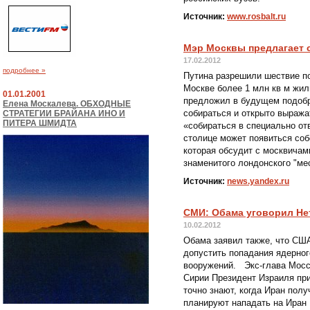
Источник:
www.rosbalt.ru
Мэр Москвы предлагает с
17.02.2012
подробнее »
Путина разрешили шествие п
Москве более 1 млн кв м жи
01.01.2001
предложил в будущем подобр
Елена Москалева. ОБХОДНЫЕ
собираться и открыто выражат
СТРАТЕГИИ БРАЙАНА ИНО И
ПИТЕРА ШМИДТА
«собираться в специально о
столице может появиться соб
которая обсудит с москвичам
знаменитого лондонского "ме
Источник:
news.yandex.ru
СМИ: Обама уговорил Не
10.02.2012
Обама заявил также, что США
допустить попадания ядерног
вооружений. Экс-глава Мосса
Сирии Президент Израиля пр
точно знают, когда Иран пол
планируют нападать на Иран