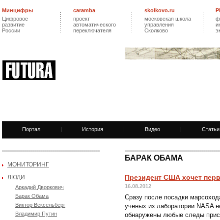
Минцифры
caramba
skolkovo.ru
Р
Цифровое
проект
московская школа
ф
развитие
автоматического
управления
и
России
переключателя
Сколково
э
Портал
|
История
|
Видео
|
Статьи
БАРАК ОБАМА
МОНИТОРИНГ
Президент США хочет перв
ЛЮДИ
16.08.2012
Аркадий Дворкович
Барак Обама
Сразу после посадки марсоход
Виктор Вексельберг
ученых из лаборатории NASA н
Владимир Путин
обнаружены любые следы прис