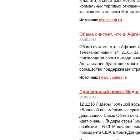
и палата, и сенат рассмотрят 
нормальных торговых отношени
касающимся «списка Магнитско
Источник:
diver-sant.ru
Обама считает, что в Афга
22.05.2012
Обама считает, что в Афганист
Телеканал новин "24" 21.05. 1
подтвердили сроки вывода инос
Афганистане будет еще много
сообщество поддерживает стра
Источник:
news.yandex.ru
Прощальный визит. Медве
22.05.2012
12 11:18 Лидеры "большой во
«Большой восьмёрки» завершил
декларацию Барак Обама счит
идет очень... Лидеры стран "
арабским... В США начался са
президента США в Кэмп-Дэвиде