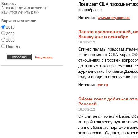
Вопрос:
Президент США прокомментиро
В каком году человечество
своеобразно.
научится лечить рак?
Источник:
www.story.com.ua
Варианты ответов:
2015
Палата представителей, в
2020
Вэнику уже в сентябре
2050
16.08.2012
Никогда
Спикер палаты представителей 
если президент США Барак Оба
Результаты
отношениях с Россией вопросо
доказать это конгрессменам. «Н
журналистам. Поправка Джексо
году и вводила ограничения на
Источник:
mn.ru
Обама хочет добиться отм
Россией
16.08.2012
Он считает, что если Барак Об
которой конгрессу нужно заним
лично убеждать парламентарие
законопроект. Однако, по мнен