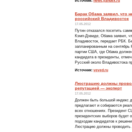
Источник:
news.yandex.ru
Барак Обама заявил, что н
российский Владивосток
17.05.2012
Путин отказался посетить сам
Кэмп-Дэвиде, Обама заявил, ч
Владивосток, передает РБК. Б
запланированным на сентябрь
партии США, где Обама должен
кандидата в президенты, отме
Русский около Владивостока пр
Источник:
veved.ru
Люстрацию должны провод
репутацией — эксперт
17.05.2012
Должен быть большой индекс д
предлагают и собираются реал
всех отношениях. Президент С
президентских выборов будет 
подходам кандидатов к решени
Люстрацию должны проводить л