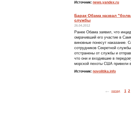
Источник:
news.yandex.ru
Барак Обама назвал "болв
службы
26.04.2012
Ранее Обама заявил, что инци
омрачивший его участие в Сам
виновные понесут наказание. 
сотрудников Секретной служб
отстранены от службы и отпра
что они и входившие в передо
морской пехоты США привели в
Источник:
novolitika.info
1
2
назад