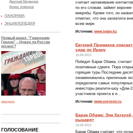
Дмитрий Медведев
считает налаживание контактов
Жорес Алферов
по его словам, займет верхнее
микробы. Кроме того, он назв
ПАНОРАМА
отметил, что она захватила в
ЭНЦИКЛОПЕДИЯ
всем мире.
Источник:
www.today.kz
Первый канал. "Гражданин
Гордон" – Нужен ли России
Евгений Примаков опасает
космос?
удар по Ирану
16.08.2012
Победит Барак Обама, считает
позитивные сдвиги. Пора откр
горящие туры Последние десяти
ознаменовались приличным экон
определили самых популярных
инвесторы реалити-шоу «Дом-2
участников проекта в и...
Источник:
www.eurosmi.ru
смотреть
Барак Обама: Энн Хатауэй
рыцаря»
16.08.2012
ГОЛОСОВАНИЕ
Барак Обама считает, что луч