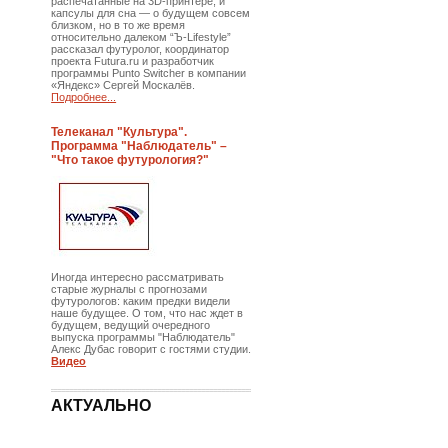
распечатанные на 3D-принтере, и
капсулы для сна — о будущем совсем
близком, но в то же время
относительно далеком “Ъ-Lifestyle”
рассказал футуролог, координатор
проекта Futura.ru и разработчик
программы Punto Switcher в компании
«Яндекс» Сергей Москалёв.
Подробнее...
Телеканал "Культура".
Программа "Наблюдатель" –
"Что такое футурология?"
Иногда интересно рассматривать
старые журналы с прогнозами
футурологов: каким предки видели
наше будущее. О том, что нас ждет в
будущем, ведущий очередного
выпуска программы "Наблюдатель"
Алекс Дубас говорит с гостями студии.
Видео
АКТУАЛЬНО