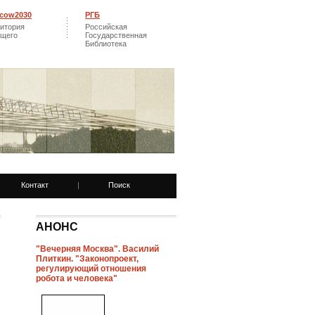
cow2030
РГБ
итория
Российская
ущего
Государственная
Библиотека
Контакт
|
Поиск
АНОНС
"Вечерняя Москва". Василий
Плиткин. "Законопроект,
регулирующий отношения
робота и человека"