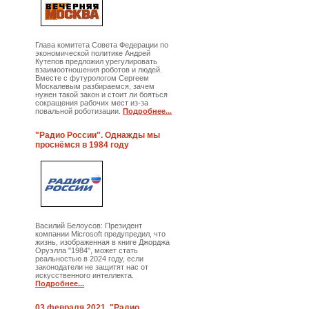
Глава комитета Совета Федерации по
экономической политике Андрей
Кутепов предложил урегулировать
взаимоотношения роботов и людей.
Вместе с футурологом Сергеем
Москалевым разбираемся, зачем
нужен такой закон и стоит ли бояться
сокращения рабочих мест из-за
повальной роботизации.
Подробнее...
"Радио России". Однажды мы
проснёмся в 1984 году
Василий Белоусов: Президент
компании Microsoft предупредил, что
жизнь, изображенная в книге Джорджа
Оруэлла "1984", может стать
реальностью в 2024 году, если
законодатели не защитят нас от
искусственного интеллекта.
Подробнее...
03 февраля 2021. "Радио