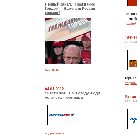
Первый канал. "Гражданин
Гордон" – Нужен ли России
космос?
филосо
— чтобы
подроб
"Вече
25.09.20
смотреть
таран п
подроб
04.01.2012
"Вести ФМ" В 2012 году люди
Радио
останутся прежними
18.08.20
подробнее »