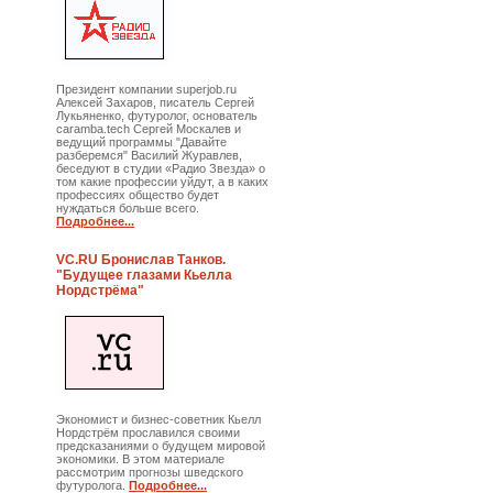
Президент компании superjob.ru
Алексей Захаров, писатель Сергей
Лукьяненко, футуролог, основатель
caramba.tech Сергей Москалев и
ведущий программы "Давайте
разберемся" Василий Журавлев,
беседуют в студии «Радио Звезда» о
том какие профессии уйдут, а в каких
профессиях общество будет
нуждаться больше всего.
Подробнее...
VC.RU Бронислав Танков.
"Будущее глазами Кьелла
Нордстрёма"
Экономист и бизнес-советник Кьелл
Нордстрём прославился своими
предсказаниями о будущем мировой
экономики. В этом материале
рассмотрим прогнозы шведского
футуролога.
Подробнее...