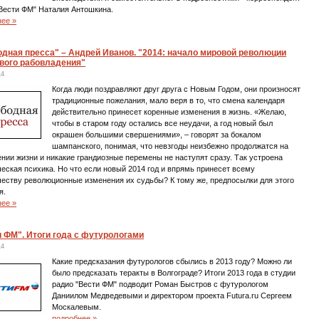
Вести ФМ" Наталия Антошкина.
нее »
дная пресса" – Андрей Иванов. "2014: начало мировой революции
ового рабовладения"
14
Когда люди поздравляют друг друга с Новым Годом, они произносят
традиционные пожелания, мало веря в то, что смена календаря
действительно принесет коренные изменения в жизнь. «Желаю,
чтобы в старом году остались все неудачи, а год новый был
окрашен большими свершениями», – говорят за бокалом
шампанского, понимая, что невзгоды неизбежно продолжатся на
нии жизни и никакие грандиозные перемены не наступят сразу. Так устроена
еская психика. Но что если новый 2014 год и впрямь принесет всему
еству революционные изменения их судьбы? К тому же, предпосылки для этого
я.
нее »
 ФМ". Итоги года с футурологами
14
Какие предсказания футурологов сбылись в 2013 году? Можно ли
было предсказать теракты в Волгограде? Итоги 2013 года в студии
радио "Вести ФМ" подводит Роман Быстров с футурологом
Даниилом Медведевыми и директором проекта Futura.ru Сергеем
Москалевым.
подробнее »