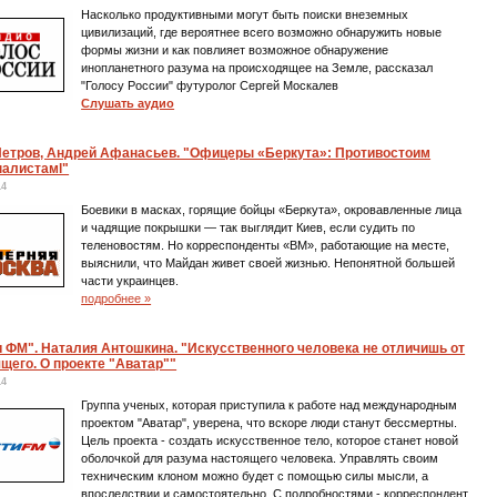
Насколько продуктивными могут быть поиски внеземных
цивилизаций, где вероятнее всего возможно обнаружить новые
формы жизни и как повлияет возможное обнаружение
инопланетного разума на происходящее на Земле, рассказал
"Голосу России" футуролог Сергей Москалев
Слушать аудио
Петров, Андрей Афанасьев. "Офицеры «Беркута»: Противостоим
налистамl"
14
Боевики в масках, горящие бойцы «Беркута», окровавленные лица
и чадящие покрышки — так выглядит Киев, если судить по
теленовостям. Но корреспонденты «ВМ», работающие на месте,
выяснили, что Майдан живет своей жизнью. Непонятной большей
части украинцев.
подробнее »
 ФМ". Наталия Антошкина. "Искусственного человека не отличишь от
щего. О проекте "Аватар""
14
Группа ученых, которая приступила к работе над международным
проектом "Аватар", уверена, что вскоре люди станут бессмертны.
Цель проекта - создать искусственное тело, которое станет новой
оболочкой для разума настоящего человека. Управлять своим
техническим клоном можно будет с помощью силы мысли, а
впоследствии и самостоятельно. С подробностями - корреспондент