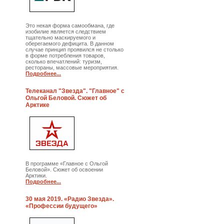
Это некая форма самообмана, где
изобилие является следствием
тщательно маскируемого и
оберегаемого дефицита. В данном
случае принцип проявился не столько
в форме потребления товаров,
сколько впечатлений: туризм,
рестораны, массовые мероприятия.
Подробнее...
Телеканал "Звезда". "Главное" с
Ольгой Беловой. Сюжет об
Арктике
В программе «Главное с Ольгой
Беловой». Сюжет об освоении
Арктики.
Подробнее...
30 мая 2019. «Радио Звезда».
«Профессии будущего»