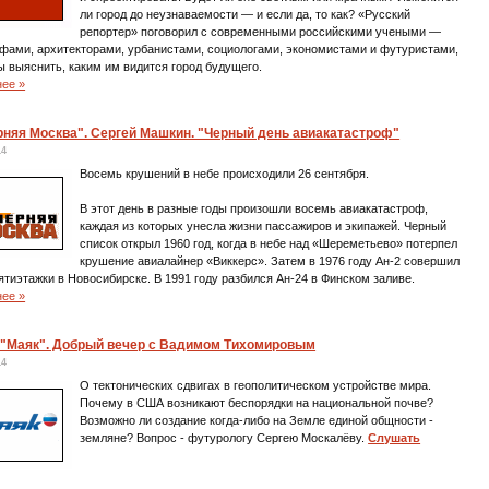
ли город до неузнаваемости — и если да, то как? «Русский
репортер» поговорил с современными российскими учеными —
фами, архитекторами, урбанистами, социологами, экономистами и футуристами,
 выяснить, каким им видится город будущего.
нее »
рняя Москва". Сергей Машкин. "Черный день авиакатастроф"
14
Восемь крушений в небе происходили 26 сентября.
В этот день в разные годы произошли восемь авиакатастроф,
каждая из которых унесла жизни пассажиров и экипажей. Черный
список открыл 1960 год, когда в небе над «Шереметьево» потерпел
крушение авиалайнер «Виккерс». Затем в 1976 году Ан-2 совершил
ятиэтажки в Новосибирске. В 1991 году разбился Ан-24 в Финском заливе.
нее »
 "Маяк". Добрый вечер с Вадимом Тихомировым
14
О тектонических сдвигах в геополитическом устройстве мира.
Почему в США возникают беспорядки на национальной почве?
Возможно ли создание когда-либо на Земле единой общности -
земляне? Вопрос - футурологу Сергею Москалёву.
Слушать