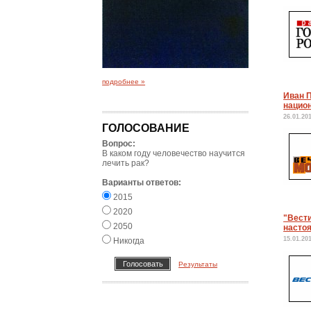
подробнее »
Иван 
нацио
26.01.20
ГОЛОСОВАНИЕ
Вопрос:
В каком году человечество научится
лечить рак?
Варианты ответов:
2015
2020
"Вести
2050
настоя
15.01.20
Никогда
Результаты