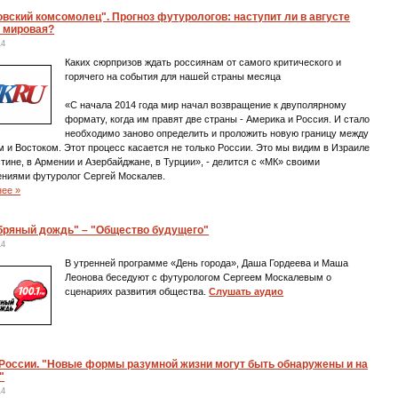
вский комсомолец". Прогноз футурологов: наступит ли в августе
я мировая?
14
Каких сюрпризов ждать россиянам от самого критического и
горячего на события для нашей страны месяца
«С начала 2014 года мир начал возвращение к двуполярному
формату, когда им правят две страны - Америка и Россия. И стало
необходимо заново определить и проложить новую границу между
 и Востоком. Этот процесс касается не только России. Это мы видим в Израиле
тине, в Армении и Азербайджане, в Турции», - делится с «МК» своими
ениями футуролог Сергей Москалев.
нее »
бряный дождь" – "Общество будущего"
14
В утренней программе «День города», Даша Гордеева и Маша
Леонова беседуют с футурологом Сергеем Москалевым о
сценариях развития общества.
Слушать аудио
 России. "Новые формы разумной жизни могут быть обнаружены и на
"
14