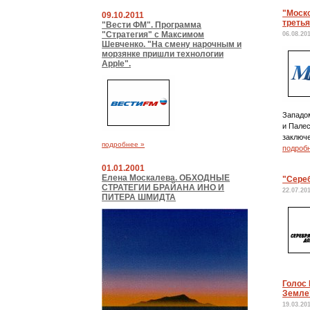
"Моско
09.10.2011
треть
"Вести ФМ". Программа
"Стратегия" с Максимом
06.08.20
Шевченко. "На смену нарочным и
морзянке пришли технологии
Apple".
Западом
и Палес
заключ
подробнее »
подроб
01.01.2001
Елена Москалева. ОБХОДНЫЕ
"Сере
СТРАТЕГИИ БРАЙАНА ИНО И
22.07.20
ПИТЕРА ШМИДТА
Голос
Земле
19.03.20