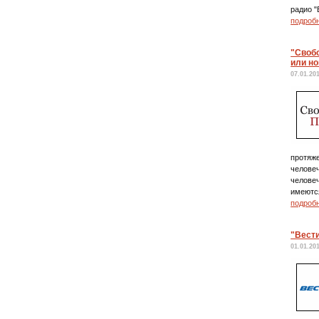
радио "
подроб
"Свобо
или н
07.01.20
протяже
человеч
человеч
имеютс
подроб
"Вести
01.01.20