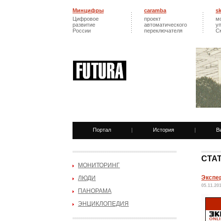
Минцифры
caramba
s
Цифровое
проект
м
развитие
автоматического
у
России
переключателя
С
Портал
|
История
|
В
СТА
МОНИТОРИНГ
Экспер
ЛЮДИ
05.11.20
ПАНОРАМА
ЭНЦИКЛОПЕДИЯ