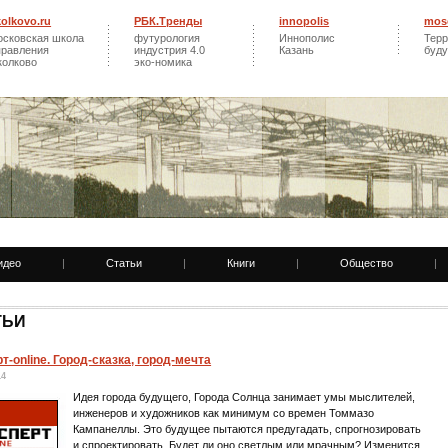
kolkovo.ru
РБК.Тренды
innopolis
mos
осковская школа
футурология
Иннополис
Терр
правления
индустрия 4.0
Казань
буд
колково
эко-номика
идео
|
Статьи
|
Книги
|
Общество
|
ТЬИ
т-online. Город-сказка, город-мечта
14
Идея города будущего, Города Солнца занимает умы мыслителей,
инженеров и художников как минимум со времен Томмазо
Кампанеллы. Это будущее пытаются предугадать, спрогнозировать
и спроектировать. Будет ли оно светлым или мрачным? Изменится