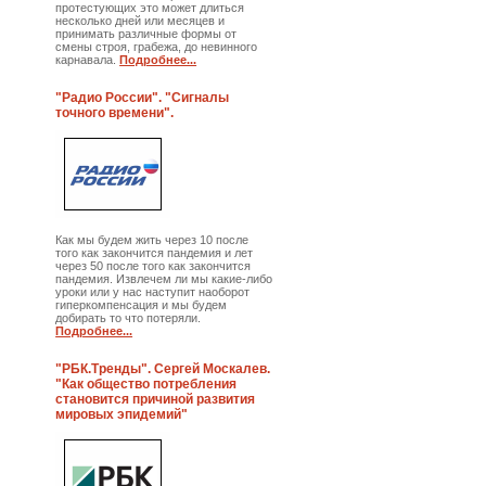
протестующих это может длиться
несколько дней или месяцев и
принимать различные формы от
смены строя, грабежа, до невинного
карнавала.
Подробнее...
"Радио России". "Сигналы
точного времени".
Как мы будем жить через 10 после
того как закончится пандемия и лет
через 50 после того как закончится
пандемия. Извлечем ли мы какие-либо
уроки или у нас наступит наоборот
гиперкомпенсация и мы будем
добирать то что потеряли.
Подробнее...
"РБК.Тренды". Сергей Москалев.
"Как общество потребления
становится причиной развития
мировых эпидемий"