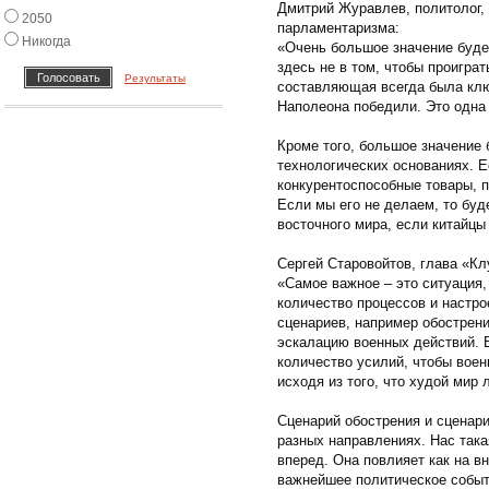
Дмитрий Журавлев, политолог, 
2050
парламентаризма:
Никогда
«Очень большое значение будет
здесь не в том, чтобы проигра
Результаты
составляющая всегда была ключ
Наполеона победили. Это одна 
Кроме того, большое значение 
технологических основаниях. 
конкурентоспособные товары, 
Если мы его не делаем, то бу
восточного мира, если китайцы
Сергей Старовойтов, глава «Кл
«Самое важное – это ситуация,
количество процессов и настро
сценариев, например обострен
эскалацию военных действий. 
количество усилий, чтобы вое
исходя из того, что худой мир
Сценарий обострения и сценар
разных направлениях. Нас така
вперед. Она повлияет как на в
важнейшее политическое событ