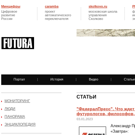
Минцифры
caramba
skolkovo.ru
Р
Цифровое
проект
московская школа
ф
развитие
автоматического
управления
и
России
переключателя
Сколково
э
Портал
|
История
|
Видео
|
Статьи
СТАТЬИ
МОНИТОРИНГ
"ФедералПресс". Что ждет
ЛЮДИ
футурологов, философов,
ПАНОРАМА
03.01.2023
ЭНЦИКЛОПЕДИЯ
Александр Пр
«Завтра»: