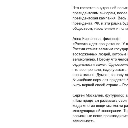
Что касается внутренней полити
президентским выборам, после
президентская кампания. Весь 
президента РФ, и эта рамка бу
обществом, населением и поли
Анна Кирьянова, философ:
«Россию ждет процветание. У 
Россия станет великим государ
восторженных людей, которые к
великолепно. Потому что чело
отдельности важен. Одновремен
что все пропало, надо уезжать 
сознательно. Думаю, за пару л
ближайшие пару лет придется б
быть верной своей стране – Ро
Сергей Москалев, футуролог, ав
«Нам придется развивать свои 
когда многие вещи мы могли ра
международной кооперации. То,
возможные вещи производились
зависимость.