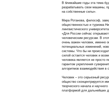
В ближайшие годы эта тема бу
разрабатывать свои машины, п
на собственные силы».
Мира Ротанова, философ, зав
общественностью и туризма Ни
лингвистического университет
«Для России сейчас открывают
человеческим ресурсам. В это
очень важен человек, именно 
потенциальных изменений, нов
системы. Что бы ни происходил
силой остается человек и возм
человека является не просто п
гарантом укрепления суверенит
алгоритмов взаимодействия в с
Человек – это серьезный ресур
общество сконцентрируется име
творческого начала и научного
платформой для дальнейших д