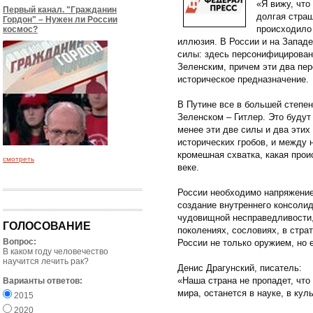
«Я вижу, что
Первый канал. "Гражданин
долгая страш
Гордон" – Нужен ли России
происходило 
космос?
иллюзия. В России и на Запад
силы: здесь персонифицирован
Зеленским, причем эти два пер
историческое предназначение.
В Путине все в большей степен
Зеленском – Гитлер. Это будут
менее эти две силы и два этих
исторических гробов, и между 
кромешная схватка, какая про
смотреть
веке.
России необходимо напряжение
создание внутреннего консоли
чудовищной несправедливости, 
ГОЛОСОВАНИЕ
поколениях, сословиях, в стра
Вопрос:
России не только оружием, но
В каком году человечество
научится лечить рак?
Денис Драгунский, писатель:
«Наша страна не пропадет, что
Варианты ответов:
мира, останется в науке, в кул
2015
2020