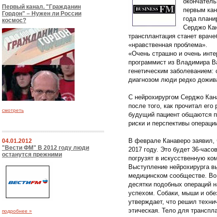
окончатель
Первый канал. "Гражданин
первым кан
Гордон" – Нужен ли России
года плани
космос?
Серджо Кан
трансплантация станет враче
«нравственная проблема».
«Очень страшно и очень инте
программист из Владимира В
генетическим заболеванием:
диагнозом люди редко дожива
С нейрохирургом Серджо Кан
после того, как прочитал его 
смотреть
будущий пациент общаются п
риски и перспективы операци
В феврале Канаверо заявил, 
04.01.2012
"Вести ФМ" В 2012 году люди
2017 году. Это будет 36-часо
останутся прежними
погрузят в искусственную ком
Выступление нейрохирурга в
медицинском сообществе. Во
десятки подобных операций н
успехом. Собаки, мыши и обе
утверждает, что решил техни
этическая. Тело для транспл
подробнее »