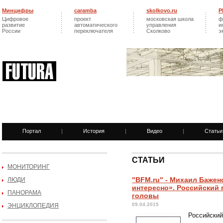
Минцифры
caramba
skolkovo.ru
Р
Цифровое
проект
московская школа
ф
развитие
автоматического
управления
и
России
переключателя
Сколково
э
Портал
|
История
|
Видео
|
Статьи
СТАТЬИ
МОНИТОРИНГ
"BFM.ru" - Михаил Бажен
ЛЮДИ
интересно». Российский 
ПАНОРАМА
головы
09.04.2015
ЭНЦИКЛОПЕДИЯ
Российский