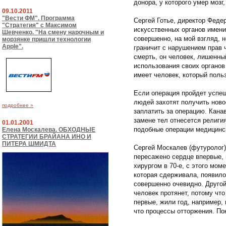
донора, у которого умер мозг,
09.10.2011
"Вести ФМ". Программа
Сергей Готье, директор Феде
"Стратегия" с Максимом
искусственных органов имен
Шевченко. "На смену нарочным и
совершенно, на мой взгляд, 
морзянке пришли технологии
Apple".
граничит с нарушением прав 
смерть, он человек, лишенны
использования своих органов
имеет человек, который поль
Если операция пройдет успеш
людей захотят получить ново
подробнее »
заплатить за операцию. Кана
замене тел отнесется религи
01.01.2001
подобные операции медицинс
Елена Москалева. ОБХОДНЫЕ
СТРАТЕГИИ БРАЙАНА ИНО И
ПИТЕРА ШМИДТА
Сергей Москалев (футуролог):
пересажено сердце впервые,
хирургом в 70-е, с этого мом
которая сдерживала, появилос
совершенно очевидно. Другой
человек протянет, потому чт
первые, жили год, например,
что процессы отторжения. По