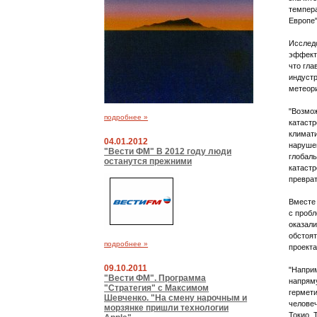
темпера
Европе"
Исследо
эффект 
что гла
индустр
метеори
"Возмо
подробнее »
катастр
климати
04.01.2012
нарушен
"Вести ФМ" В 2012 году люди
глобаль
останутся прежними
катастр
преврат
Вместе 
с проб
оказал
обстоят
подробнее »
проекта
09.10.2011
"Наприм
"Вести ФМ". Программа
напряму
"Стратегия" с Максимом
гермети
Шевченко. "На смену нарочным и
человеч
морзянке пришли технологии
Токио. 