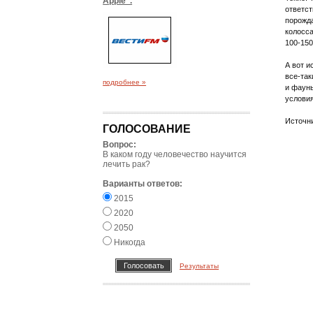
Apple".
ответст
порожда
колосса
100-150
А вот 
все-так
подробнее »
и фауны
условия
Источн
ГОЛОСОВАНИЕ
Вопрос:
В каком году человечество научится
лечить рак?
Варианты ответов:
2015
2020
2050
Никогда
Результаты