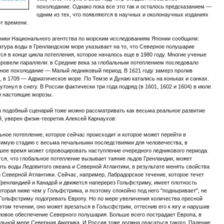
похолодание. Однако пока все это так и осталось предсказанием —
одним из тех, что появляются в научных и околонаучных изданиях
т времени.
ники Национального агентства по морским исследованиям Японии сообщили:
тура воды в Гренландском море указывает на то, что Северное полушарие
ся в конце цикла потепления, которое началось еще в 1980 году. Многие ученые
провели параллели: в Средние века за глобальным потеплением последовало
ное похолодание — Малый ледниковый период. В 1621 году замерз пролив
 в 1709 — Адриатическое море. По Темзе и Дунаю катались на коньках и санках.
утонул в снегу. В России фактически три года подряд (в 1601, 1602 и 1604) в июле
и настоящие морозы.
 подобный сценарий тоже можно рассматривать как весьма реальное развитие
, уверен физик-теоретик Алексей Карнаухов:
ьное потепление, которое сейчас происходит и которое может перейти в
тимую стадию с весьма печальными последствиями для человечества, в
шее время может спровоцировать наступление очередного ледникового периода.
ся, что глобальное потепление вызывает таяние льдов Гренландии, может
ть воды Ледовитого океана и Северной Атлантики, в результате менять свойства
 Северной Атлантики. Сейчас, например, Лабрадорское течение, которое течет
ренландией и Канадой и движется наперерез Гольфстриму, имеет плотность
оторая ниже чем у Гольфстрима, и поэтому спокойно под него "подныривает", не
Гольфстриму подогревать Европу. Но по мере увеличения количества пресной
этом течении, оно может врезаться в Гольсфстрим, оттеснив его к югу и нарушив
ловое обеспечение Северного полушария. Больше всего пострадает Европа, в
льной мере Северная Америка. И Россия тоже должна опасаться такого. Падение