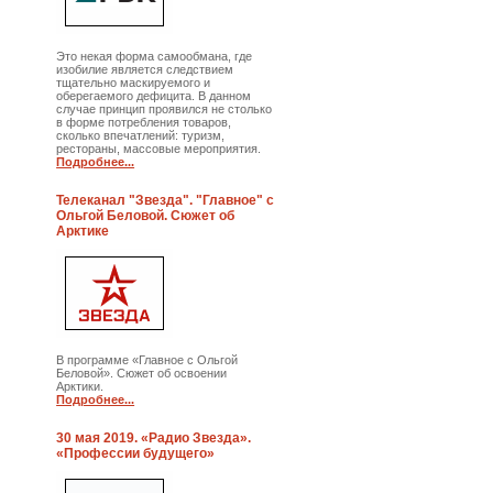
Это некая форма самообмана, где
изобилие является следствием
тщательно маскируемого и
оберегаемого дефицита. В данном
случае принцип проявился не столько
в форме потребления товаров,
сколько впечатлений: туризм,
рестораны, массовые мероприятия.
Подробнее...
Телеканал "Звезда". "Главное" с
Ольгой Беловой. Сюжет об
Арктике
В программе «Главное с Ольгой
Беловой». Сюжет об освоении
Арктики.
Подробнее...
30 мая 2019. «Радио Звезда».
«Профессии будущего»