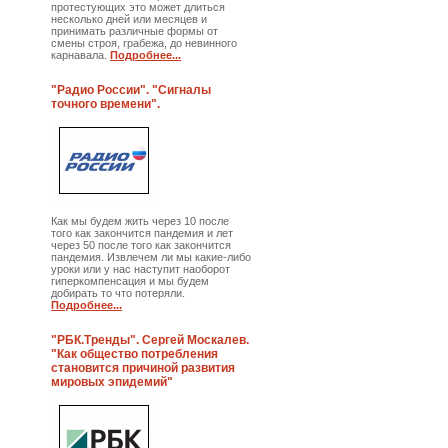
протестующих это может длиться
несколько дней или месяцев и
принимать различные формы от
смены строя, грабежа, до невинного
карнавала.
Подробнее...
"Радио России". "Сигналы
точного времени".
Как мы будем жить через 10 после
того как закончится пандемия и лет
через 50 после того как закончится
пандемия. Извлечем ли мы какие-либо
уроки или у нас наступит наоборот
гиперкомпенсация и мы будем
добирать то что потеряли.
Подробнее...
"РБК.Тренды". Сергей Москалев.
"Как общество потребления
становится причиной развития
мировых эпидемий"