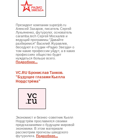
Президент компании superjob.ru
Алексей Захаров, писатель Сергей
Лукьяненко, футуролог, основатель
caramba.tech Сергей Москалев и
ведущий программы "Давайте
разберемся" Василий Журавлев,
беседуют в студии «Радио Звезда» о
том какие профессии уйдут, а в каких
профессиях общество будет
нуждаться больше всего.
Подробнее...
VC.RU Бронислав Танков.
"Будущее глазами Кьелла
Нордстрёма"
Экономист и бизнес-советник Кьелл
Нордстрём прославился своими
предсказаниями о будущем мировой
экономики. В этом материале
рассмотрим прогнозы шведского
футуролога.
Подробнее...