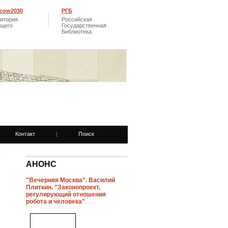
cow2030
РГБ
итория
Российская
ущего
Государственная
Библиотека
Контакт
|
Поиск
АНОНС
"Вечерняя Москва". Василий
Плиткин. "Законопроект,
регулирующий отношения
робота и человека"