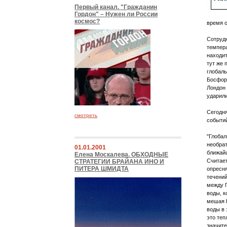
Первый канал. "Гражданин
Гордон" – Нужен ли России
космос?
время о
Сотруд
темпера
находит
тут же 
глобаль
Босфор,
Лондон 
ударил
Сегодня
смотреть
событий
"Глобал
необра
01.01.2001
ближай
Елена Москалева. ОБХОДНЫЕ
Считает
СТРАТЕГИИ БРАЙАНА ИНО И
ПИТЕРА ШМИДТА
опресня
течений
между Г
воды, к
мешая 
воды в 
это теп
значите