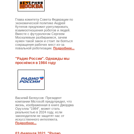
Глава комитета Совета Федерации по
экономической политике Андрей
Кутепов предложил урегулировать
взаимоотношения роботов и людей.
Вместе с футурологом Сергеем
Москалевым разбираемся, зачем
нужен такой закон и стоит ли бояться
сокращения рабочих мест из-за
повальной роботизации.
Подробнее...
"Радио России". Однажды мы
проснёмся в 1984 году
Василий Белоусов: Президент
компании Microsoft предупредил, что
жизнь, изображенная в книге Джорджа
Оруэлла "1984", может стать
реальностью в 2024 году, если
законодатели не защитят нас от
искусственного интеллекта.
Подробнее...
03 февраля 2021. "Радио