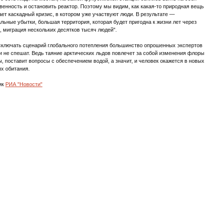
венность и остановить реактор. Поэтому мы видим, как какая-то природная вещь
ет каскадный кризис, в котором уже участвуют люди. В результате —
льные убытки, большая территория, которая будет пригодна к жизни лет через
, миграция нескольких десятков тысяч людей".
исключать сценарий глобального потепления большинство опрошенных экспертов
и не спешат. Ведь таяние арктических льдов повлечет за собой изменения флоры
, поставит вопросы с обеспечением водой, а значит, и человек окажется в новых
х обитания.
ик
РИА "Новости"