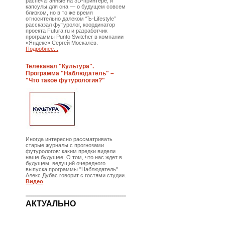
распечатанные на 3D-принтере, и
капсулы для сна — о будущем совсем
близком, но в то же время
относительно далеком “Ъ-Lifestyle”
рассказал футуролог, координатор
проекта Futura.ru и разработчик
программы Punto Switcher в компании
«Яндекс» Сергей Москалёв.
Подробнее...
Телеканал "Культура".
Программа "Наблюдатель" –
"Что такое футурология?"
Иногда интересно рассматривать
старые журналы с прогнозами
футурологов: каким предки видели
наше будущее. О том, что нас ждет в
будущем, ведущий очередного
выпуска программы "Наблюдатель"
Алекс Дубас говорит с гостями студии.
Видео
АКТУАЛЬНО