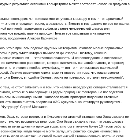
туры в результате остановки Гольфстрима может составлять около 20 градусов в
.
вания последних лет привели многих ученых к выводу о том, что парниковый
— это не очередная теория, а реальность. Вместе с тем, далеко не все согласны,
вной причиной парникового эффекта станет человеческий фактор или
иальное воздействие на природу. Нельзя все списывать и на падение
тов, продолжает Алексей Карнаухов:
жно, что в прошлом падение крупных метеоритов начинало малые парниковые
офы, в результате которых вымирали динозавры. Поэтому, конечно,
ческие изменения — это главная опасность. И не похолодания, а потепления,
ие химического равновесия, которое сложилось на нашей планете, и переход
ного потепления в необратимую фазу, — вот то, что я называю парниковой
офой. Именно изменения климата могут привести к тому, что наша планета
ится в Венеру, в подобие Венеры, жизнь на поверхности станет невозможной".
с тем, не стоит забывать и о том, что человек нередко уже сегодня сталкивается
лемами, которые были порождены рядом природных факторов, но последствия
ись самыми неожиданными. Наиболее ярким примером подобного стечения
ельств можно считать аварию на АЭС Фукусима, констатирует руководитель
 "Футура.ру" Сергей Москалев:
ер, беда, которая возникла в Фукусиме на атомной станции, она была связана не
ю с тем, что взорвались реакторы. Она была связана с тем, что разрушилась
чность из-за цунами и прихода воды, а потом в течение более 10 часов работал
еский фактор, когда люди не могли заглушить реактор, ожидая начальства в
То есть люди на местах, на самой фукусимской станции боялись взять на себя