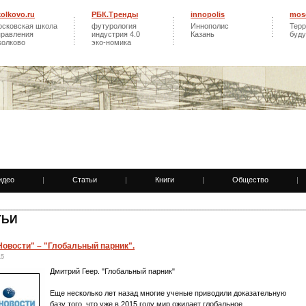
kolkovo.ru
РБК.Тренды
innopolis
mos
осковская школа
футурология
Иннополис
Терр
правления
индустрия 4.0
Казань
буд
колково
эко-номика
идео
|
Статьи
|
Книги
|
Общество
|
ТЬИ
овости" – "Глобальный парник".
15
Дмитрий Геер. "Глобальный парник"
Еще несколько лет назад многие ученые приводили доказательную
базу того, что уже в 2015 году мир ожидает глобальное