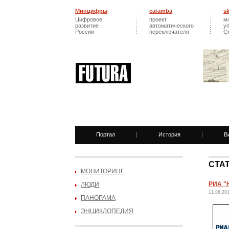
Минцифры
caramba
s
Цифровое
проект
м
развитие
автоматического
у
России
переключателя
С
Портал
|
История
|
В
СТА
МОНИТОРИНГ
РИА "Н
ЛЮДИ
11.08.20
ПАНОРАМА
ЭНЦИКЛОПЕДИЯ