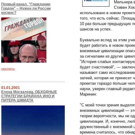
Мильнера в
Первый канал. "Гражданин
Стивен Хок
Гордон" – Нужен ли России
космос?
использовано в новом проект
того, что есть сейчас. Площа
10 раз больше предыдущих по
шансов на успех.
Буквально вслед за этим уче
будет работать в новом проек
внеземные цивилизации опасн
за сигналами из других циви
"История слабых контактиру
будет счастливой", — заключ
смотреть
называют само исследование
затеей, которая не принесет 
проектах гораздо больше чел
01.01.2001
науки, уверен главный редак
Елена Москалева. ОБХОДНЫЕ
Маринин:
СТРАТЕГИИ БРАЙАНА ИНО И
ПИТЕРА ШМИДТА
"С моей точки зрения выделя
внеземных цивилизаций — это 
теории вероятности, мы не о
цивилизации. И, конечно, люб
дружественный с внеземной 
времена считалось, что обна