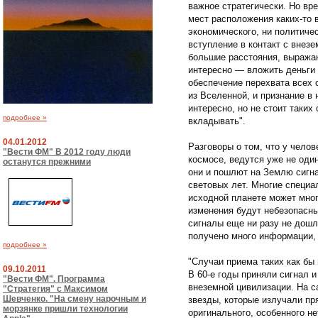
важное стратегически. Но вр
мест расположения каких-то 
экономического, ни политиче
вступление в контакт с внез
большие расстояния, выражаю
интересно — вложить деньги 
обеспечение перехвата всех 
из Вселенной, и признание в
интересно, но не стоит таких
подробнее »
вкладывать".
04.01.2012
Разговоры о том, что у чело
"Вести ФМ" В 2012 году люди
космосе, ведутся уже не один
останутся прежними
они и пошлют на Землю сигна
световых лет. Многие специа
исходной планете может много
изменения будут небезопасн
сигналы еще ни разу не дошл
получено много информации,
подробнее »
"Случаи приема таких как бы
09.10.2011
В 60-е годы приняли сигнал и
"Вести ФМ". Программа
внеземной цивилизации. На 
"Стратегия" с Максимом
Шевченко. "На смену нарочным и
звезды, которые излучали пр
морзянке пришли технологии
оригинального, особенного н