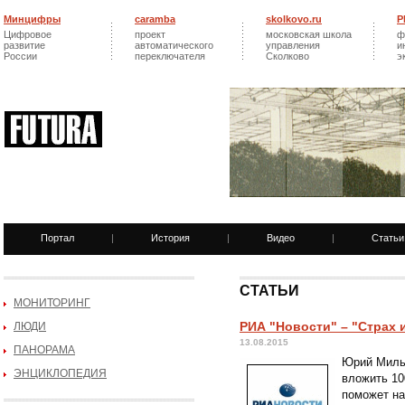
Минцифры
caramba
skolkovo.ru
Р
Цифровое
проект
московская школа
ф
развитие
автоматического
управления
и
России
переключателя
Сколково
э
Портал
|
История
|
Видео
|
Статьи
СТАТЬИ
МОНИТОРИНГ
РИА "Новости" – "Страх
ЛЮДИ
13.08.2015
ПАНОРАМА
Юрий Мильн
ЭНЦИКЛОПЕДИЯ
вложить 10
поможет на