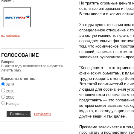
Apple".
Но тратить огромные деньги на
есть иные интересные и перс
В том числе и в космонавтике
За годы существования земн
определенное отношение к то
Зачастую именно тот факт, чт
подробнее »
порождает самые фантастичес
том, что космическое простр
явлений, занимают в этом от
ГОЛОСОВАНИЕ
заключает руководитель прое
Вопрос:
В каком году человечество научится
"Конец света — это терминол
лечить рак?
физическим объектам, к план
трудно говорить о конце Все
Варианты ответов:
Это такой политический и си
2015
людьми для обозначения угро
2020
человеческом понимании мно
2050
представить — это попадание
Никогда
который может вызвать каска
куда-то, а последующие непр
Результаты
другие вещи и так далее".
Проблема заключается в том,
просчитать и последствия та