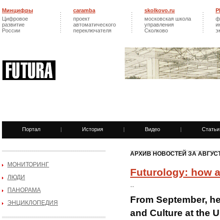
Минцифры
caramba
skolkovo.ru
Р
Цифровое
проект
московская школа
ф
развитие
автоматического
управления
и
России
переключателя
Сколково
э
Портал
|
История
|
Видео
|
Статьи
АРХИВ НОВОСТЕЙ ЗА АВГУСТ
МОНИТОРИНГ
Futurology: how a
ЛЮДИ
..
ПАНОРАМА
From September, he 
ЭНЦИКЛОПЕДИЯ
and Culture at the 