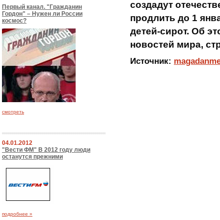
создадут отечеств
Первый канал. "Гражданин
Гордон" – Нужен ли России
продлить до 1 янв
космос?
детей-сирот. Об э
новостей мира, ст
Источник:
magadanme
смотреть
04.01.2012
"Вести ФМ" В 2012 году люди
останутся прежними
подробнее »