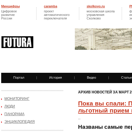
Минцифры
caramba
skolkovo.ru
Р
Цифровое
проект
московская школа
ф
развитие
автоматического
управления
и
России
переключателя
Сколково
э
Портал
|
История
|
Видео
|
Статьи
АРХИВ НОВОСТЕЙ ЗА МАРТ 2
МОНИТОРИНГ
Пока вы спали: 
ЛЮДИ
льготный прием 
ПАНОРАМА
..
ЭНЦИКЛОПЕДИЯ
Названы самые пе