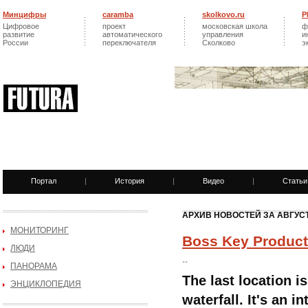
Минцифры
caramba
skolkovo.ru
Р
Цифровое
проект
московская школа
ф
развитие
автоматического
управления
и
России
переключателя
Сколково
э
Портал
|
История
|
Видео
|
Статьи
АРХИВ НОВОСТЕЙ ЗА АВГУСТ
МОНИТОРИНГ
Boss Key Producti
ЛЮДИ
..
ПАНОРАМА
The last location i
ЭНЦИКЛОПЕДИЯ
waterfall. It's an 