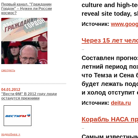
culture and high-t
Первый канал. "Гражданин
Гордон" – Нужен ли России
reveal site today, 
космос?
Источник:
www.goog
Через 15 лет че
..
Составлен прогноз
летний период по
смотреть
что Темза и Сена 
будет лежать под
04.01.2012
и холод отступит 
"Вести ФМ" В 2012 году люди
останутся прежними
Источник:
deita.ru
Корабль НАСА пр
..
подробнее »
Самым известным 