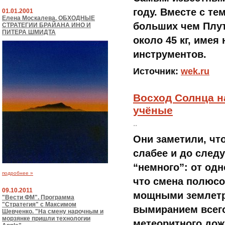
году. Вместе с т
01.01.2001
Елена Москалева. ОБХОДНЫЕ
больших чем Плут
СТРАТЕГИИ БРАЙАНА ИНО И
ПИТЕРА ШМИДТА
около 45 кг, имея
инструментов.
Источник:
wek.ru
Восход Солнца н
учёные
..
Они заметили, что
слабее и до след
“немного”: от од
подробнее »
что смена полюсо
09.10.2011
мощными землетр
"Вести ФМ". Программа
"Стратегия" с Максимом
вымиранием всего
Шевченко. "На смену нарочным и
морзянке пришли технологии
метеоритного дож