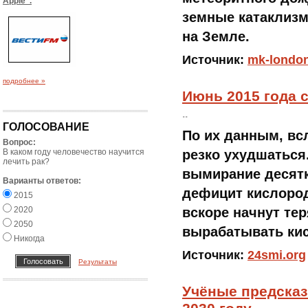
Apple".
земные катаклизм
на Земле.
Источник:
mk-london
подробнее »
Июнь 2015 года 
..
ГОЛОСОВАНИЕ
По их данным, вс
Вопрос:
В каком году человечество научится
резко ухудшаться
лечить рак?
вымирание десятк
Варианты ответов:
дефицит кислород
2015
2020
вскоре начнут те
2050
вырабатывать ки
Никогда
Источник:
24smi.org
Результаты
Учёные предсказ