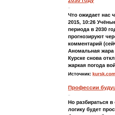
2030 году
..
Что ожидает нас ч
2015, 10:26 Учён
периода в 2030 г
прогнозируют чере
комментарий (сейч
Аномальная жара 
Курске снова отк
жаркая погода во
Источник:
kursk.co
Профессии будущ
..
Но разбираться в
логику будет про