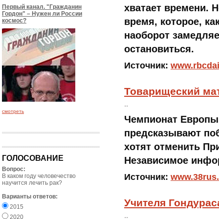
хватает времени. 
Первый канал. "Гражданин
Гордон" – Нужен ли России
время, которое, ка
космос?
наоборот замедляе
остановиться.
Источник:
www.rbcdai
Товарищеский мат
..
смотреть
Чемпионат Европы 
предсказывают поб
хотят отменить Пр
ГОЛОСОВАНИЕ
Независимое инфор
Вопрос:
Источник:
www.38rus
В каком году человечество
научится лечить рак?
Варианты ответов:
Учителя Гондурас
2015
..
2020