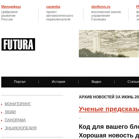
Минцифры
caramba
skolkovo.ru
Р
Цифровое
проект
московская школа
ф
развитие
автоматического
управления
и
России
переключателя
Сколково
э
Портал
|
История
|
Видео
|
Статьи
АРХИВ НОВОСТЕЙ ЗА ИЮНЬ 20
МОНИТОРИНГ
Ученые предсказ
ЛЮДИ
..
ПАНОРАМА
Код для вашего бл
ЭНЦИКЛОПЕДИЯ
Хорошая новость д