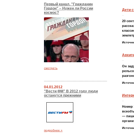
Первый канал. "Гражданин
Гордон" – Нужен ли России
Дети с
космос?
..
20 сен
расска
класси
землет
Источн
Архите
..
Он зад
смотреть
рельсо
разгон
Источн
04.01.2012
"Вести ФМ" В 2012 году люди
останутся прежними
Интер
..
Номер 
всеобъ
— пише
органи
Источн
подробнее »