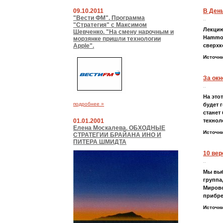
09.10.2011
В День
"Вести ФМ". Программа
..
"Стратегия" с Максимом
Лекцию
Шевченко. "На смену нарочным и
Hammon
морзянке пришли технологии
Apple".
сверхк
Источн
За окн
..
На это
подробнее »
будет 
станет
01.01.2001
технол
Елена Москалева. ОБХОДНЫЕ
Источн
СТРАТЕГИИ БРАЙАНА ИНО И
ПИТЕРА ШМИДТА
10 вер
..
Мы выб
группа
Мирово
прибре
Источн