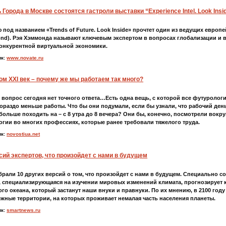
 Города в Москве состоятся гастроли выставки “Experience Intel. Look Insi
 под названием «Trends of Future. Look Inside» прочтет один из ведущих евро
d). Рэя Хэммонда называют ключевым экспертом в вопросах глобализации и 
онкурентной виртуальной экономики.
ик:
www.novate.ru
ом XXI век – почему же мы работаем так много?
т вопрос сегодня нет точного ответа…Есть одна вещь, с которой все футурологи
гораздо меньше работы. Что бы они подумали, если бы узнали, что рабочий день 
 больше походить на – с 8 утра до 8 вечера? Они бы, конечно, посмотрели вокр
огии во многих профессиях, которые ранее требовали тяжелого труда.
ик:
novostiua.net
сий экспертов, что произойдет с нами в будущем
рали 10 других версий о том, что произойдет с нами в будущем. Специально 
, специализирующаяся на изучении мировых изменений климата, прогнозирует
го океана, который застанут наши внуки и правнуки. По их мнению, в 2100 году
жные территории, на которых проживает немалая часть населения планеты.
ик:
smartnews.ru