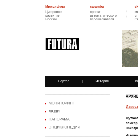
Минцифры
caramba
s
Цифровое
проект
м
развитие
автоматического
у
России
переключателя
С
Портал
|
История
|
В
АРХИВ
МОНИТОРИНГ
Извес
ЛЮДИ
..
Футбол
ПАНОРАМА
спикер
ЭНЦИКЛОПЕДИЯ
находя
Источн