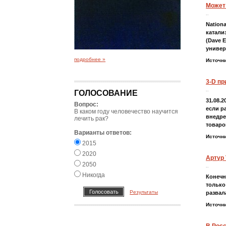
Может
..
Nationa
катали
(Dave 
универ
подробнее »
Источн
3-D пр
..
ГОЛОСОВАНИЕ
31.08.
Вопрос:
если р
В каком году человечество научится
внедре
лечить рак?
товаро
Варианты ответов:
Источн
2015
2020
Артур
2050
..
Никогда
Конечн
только
Результаты
развал
Источн