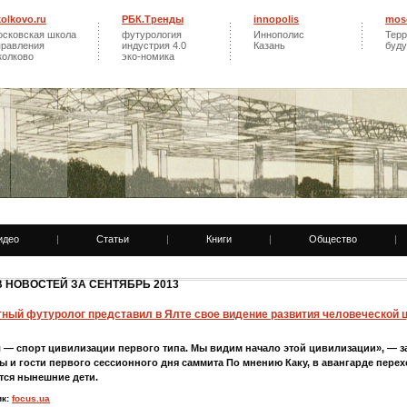
kolkovo.ru
РБК.Тренды
innopolis
mos
осковская школа
футурология
Иннополис
Терр
правления
индустрия 4.0
Казань
буд
колково
эко-номика
идео
|
Статьи
|
Книги
|
Общество
|
 НОВОСТЕЙ ЗА СЕНТЯБРЬ 2013
тный футуролог представил в Ялте свое видение развития человеческой 
 — спорт цивилизации первого типа. Мы видим начало этой цивилизации», — за
ы и гости первого сессионного дня саммита По мнению Каку, в авангарде пере
тся нынешние дети.
ик:
focus.ua