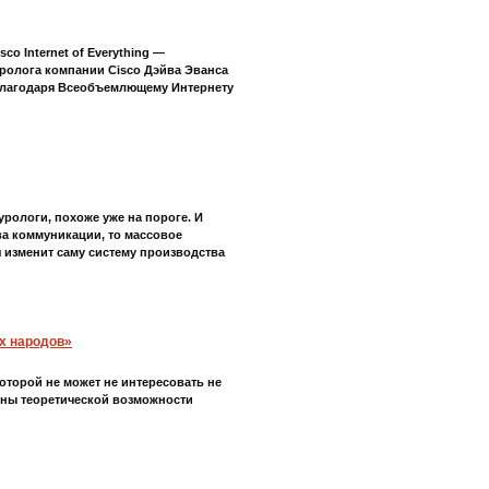
co Internet of Everything —
уролога компании Cisco Дэйва Эванса
 благодаря Всеобъемлющему Интернету
урологи, похоже уже на пороге. И
а коммуникации, то массовое
 изменит саму систему производства
х народов»
оторой не может не интересовать не
ены теоретической возможности