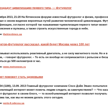
оздадут цивилизацию первого типа, — футуролог
тября 2013, 21:20 На Ялтинском форуме известный футуролог и физик, професс
зал о своем видении вероятных путей развития человеческой цивилизации. Фут
фикации, согласно которой так называемая «цивилизация первого типа» може
рясения и вулканы, а также строить искусственные города в небе.
ик:
thekievtimes.ua
ктор-футуролог рассказал, какой будет Москва через 100 лет
умывал использовать реактивный двигатель, а не силу магнитного поля. Но и в 
м, – говорит футуролог. – То есть он вообще не соприкасается с рельсом и бес
яться до 500 километров в час.
ик:
www.metronews.ru
нет поможет стать здоровыми
34 (1180), 13.09. 2013 Главный футуролог компании Cisco Дэйв Эванс попытался 
емлющий интернет может помочь людям следить за самочувствием? — Что каса
т футуролог в своем блоге, — то всеобъемлющий интернет позволит получат
зма так, как мы не можем делать этого сегодня.
ик:
porto-fr.odessa.ua