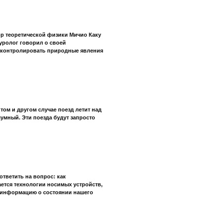
ор теоретической физики Мичио Каку
уролог говорил о своей
т контролировать природные явления
том и другом случае поезд летит над
шумный. Эти поезда будут запросто
ответить на вопрос: как
ется технологии носимых устройств,
ь информацию о состоянии нашего