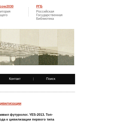
cow2030
РГБ
итория
Российская
ущего
Государственная
Библиотека
Контакт
|
Поиск
цивилизации
явил футуролог. YES-2013. Топ-
хода к цивилизации первого типа