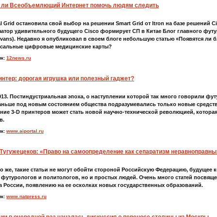
 ли Всеобъемлющий Интернет помочь людям следить
l Grid остановила свой выбор на решении Smart Grid от Itron на базе решений Cis
затор удивительного будущего Cisco формирует СП в Китае Блог главного фут
Evans). Недавно я опубликовал в своем блоге небольшую статью «Появятся ли
сальные цифровые медицинские карты?
ик:
12news.ru
интер: дорогая игрушка или полезный гаджет?
2013. Постиндустриальная эпоха, о наступлении которой так много говорили фут
аньше под новым состоянием общества подразумевались только новые средств
ние 3-D принтеров может стать новой научно-технической революцией, которая
в.
ик:
www.aiportal.ru
 Тугужецеков: «Право на самоопределение как сепаратизм неравноправны
о же, такие статьи не могут обойти стороной Российскую Федерацию, будущее к
 футурологов и политологов, но и простых людей. Очень много статей посвящ
а России, появлению на ее осколках новых государственных образований.
ик:
www.natpress.ru