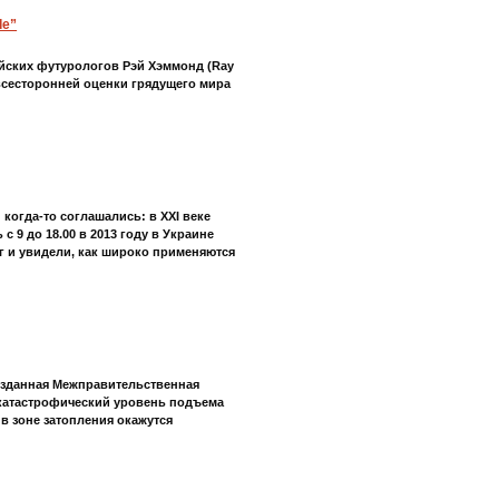
de”
пейских футурологов Рэй Хэммонд (Ray
всесторонней оценки грядущего мира
 когда-то соглашались: в XXI веке
с 9 до 18.00 в 2013 году в Украине
уг и увидели, как широко применяются
созданная Межправительственная
 катастрофический уровень подъема
 в зоне затопления окажутся